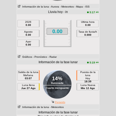
Información de la luna
- Aurora
- Meteoritos
- Mapa
- ISS
Lluvia hoy - in
am
5:17
2026
Ultima hora
0.00
0.00
0.00
Agosto
Tasa de lluvia/h
0.00
0.000
Ayer
0.00
Gráficos
- Pronóstico
- Radar
Información de la fase lunar
am
5:19
Salida de la luna
Puesta de la
Mañana
luna
14%
03:07
Hoy
18:39
Iluminada
Luna llena
Luna Nueva
Cuarto menguante
Jue 27 Ago
Mie 12 Ago
Perseids
Información de la luna
- Meteoritos
Información de la fase lunar