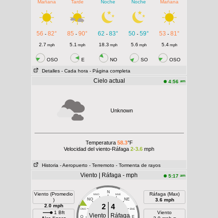
Mañana
Tarde
Noche
Noche
Mañana
56
82°
85
90°
62
83°
50
59°
53
81°
-
-
-
-
-
2.7
5.1
18.3
5.6
5.4
mph
mph
mph
mph
mph
OSO
E
NO
SO
OSO
Detalles
- Cada hora
- Página completa
Cielo actual
am
4:56
Unknown
Temperatura
58.3
°F
Velocidad del viento-Ráfaga
2-3.6
mph
Historia
- Aeropuerto
- Terremoto
- Tormenta de rayos
Viento | Ráfaga - mph
am
5:17
N
Viento (Promedio
Ráfaga (Max)
NNO
NNE
)
NO
NE
3.6 mph
2
4
2.0 mph
ONO
ENE
1 Bft
Viento
Viento
Ráfaga
O
E