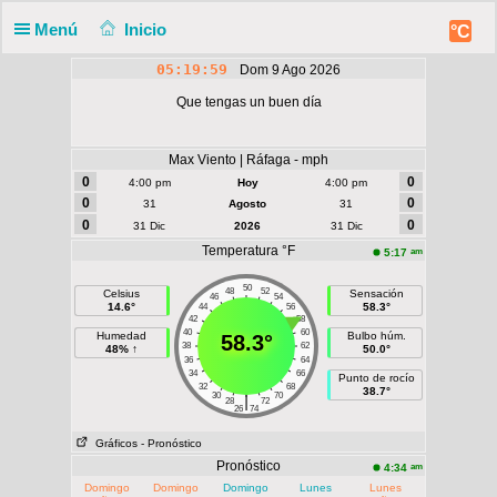
Menú
Inicio
°C
05:19:59
Dom 9 Ago 2026
Que tengas un buen día
Max Viento | Ráfaga - mph
0
0
4:00 pm
Hoy
4:00 pm
0
0
31
Agosto
31
0
0
31 Dic
2026
31 Dic
Temperatura °F
am
5:17
50
48
52
Celsius
Sensación
46
54
14.6°
58.3°
44
56
42
58
40
60
Humedad
Bulbo húm.
58.3°
38
62
48% ↑
50.0°
36
64
34
66
Punto de rocío
32
68
38.7°
30
70
|
28
72
26
74
Gráficos
- Pronóstico
Pronóstico
am
4:34
Domingo
Domingo
Domingo
Lunes
Lunes