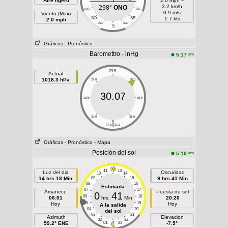
Aire ligero
2.0 mph =
3.2 km/h
298°
ONO
OSO
ESE
0.9 m/s
Viento (Max)
SO
SE
1.7 kts
2.0 mph
SSO
SSE
S
Gráficos
- Pronóstico
Baromettro - inHg
am
5:17
29.5
Actual
1018.3 hPa
29.0
30.0
30.07
28.5
30.5
28.0
31.0
|
27.5
31.5
Gráficos
- Pronóstico
- Mapa
Posición del sol
am
5:19
11
13
Luz del dia
Oscuridad
10
14
14 hrs.18 Min
09
15
9 hrs.41 Min
08
16
Estimada
07
17
Amanece
Puesta de sol
0
41
06
18
06:01
hrs.
Min
20:20
05
19
Hoy
Hoy
A la salida
04
20
del sol
03
21
Azimuth
Elevacion
02
22
59.2° ENE
01
23
-7.5°