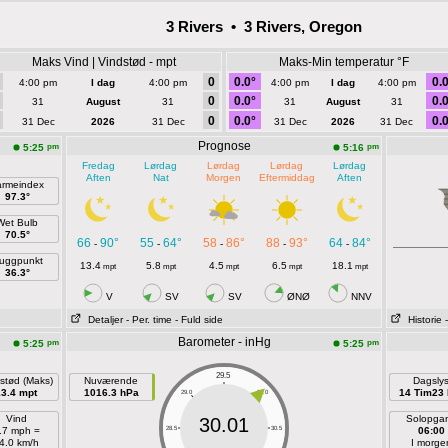
3 Rivers • 3 Rivers, Oregon
Maks Vind | Vindstød - mpt
Maks-Min temperatur °F
0
0.0°
0.0
4:00 pm
I dag
4:00 pm
4:00 pm
I dag
4:00 pm
0
0.0°
0.0
31
August
31
31
August
31
0
0.0°
0.0
31 Dec
2026
31 Dec
31 Dec
2026
31 Dec
Prognose
pm
pm
5:25
5:16
Fredag
Lørdag
Lørdag
Lørdag
Lørdag
Aften
Nat
Morgen
Eftermiddag
Aften
armeindex
97.3°
Wet Bulb
70.5°
66
90°
55
64°
58
86°
88
93°
64
84°
-
-
-
-
-
uggpunkt
13.4
5.8
4.5
6.5
18.1
mpt
mpt
mpt
mpt
mpt
36.3°
V
SV
SV
ØNØ
NNV
Detaljer
- Per. time
- Fuld side
Historie
Barometer - inHg
pm
pm
5:25
5:25
29.5
stød (Maks)
Nuværende
Dagsly
13.4 mpt
1016.3 hPa
14 Tim23 
29.0
30.0
Vind
Solopga
30.01
.7 mph =
28.5
30.5
06:00
4.0 km/h
I morge