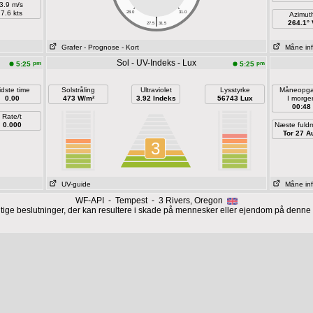
3.9 m/s
7.6 kts
28.0
31.0
Azimut
|
264.1° 
27.5
31.5
Grafer
- Prognose
- Kort
Måne in
Sol - UV-Indeks - Lux
pm
pm
5:25
5:25
idste time
Solstråling
Ultraviolet
Lysstyrke
Måneopg
0.00
473 W/m²
3.92 Indeks
56743 Lux
I morge
00:48
Rate/t
0.000
Næste fuld
Tor 27 A
3
UV-guide
Måne in
WF-API - Tempest - 3 Rivers, Oregon
gtige beslutninger, der kan resultere i skade på mennesker eller ejendom på denne 