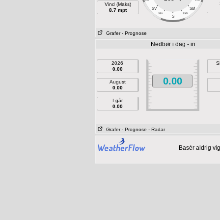
Vind (Maks)
SV
SØ
8.7 mpt
SSV
SSØ
S
Grafer
- Prognose
Nedbør i dag - in
2026
S
0.00
0.00
August
0.00
I går
0.00
Grafer
- Prognose
- Radar
Basér aldrig vi