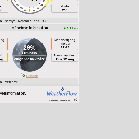
04
20
03
21
h
Højde
02
22
V
01
23
29°
fo
- Nordlys
- Meteorer
- Kort
- ISS
Månefase information
pm
5:31
ang
Månenedgang
n
I morgen
29%
17:42
Luminans
måne
Næste nymåne
Aftagende halvmåne
ug
Ons 12 Aug
Perseids
fo
- Meteorer
vejrinformation.
Kreditter, kontakt og . . .