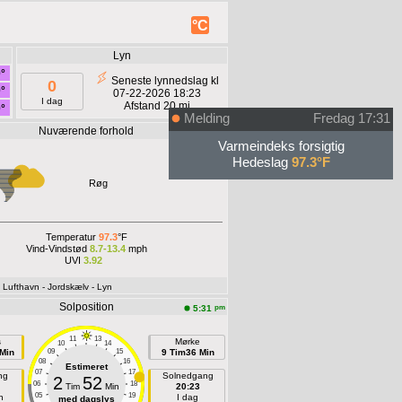
°C
Lyn
°
Seneste lynnedslag kl
0
°
07-22-2026 18:23
I dag
Afstand 20 mi
°
Melding
Fredag 17:31
Nuværende forhold
Offline
Varmeindeks forsigtig
Hedeslag
97.3°F
Røg
Temperatur
97.3
°F
Vind-Vindstød
8.7-13.4
mph
UVI
3.92
- Lufthavn
- Jordskælv
- Lyn
Solposition
pm
5:31
11
13
s
Mørke
10
14
Min
09
15
9 Tim36 Min
08
16
Estimeret
07
17
ng
Solnedgang
2
52
06
18
Tim
Min
20:23
05
19
n
I dag
med dagslys