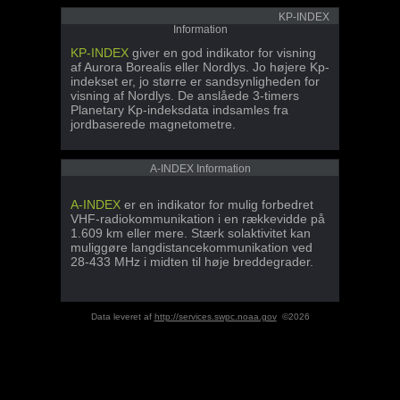
KP-INDEX
Information
KP-INDEX
giver en god indikator for visning
af Aurora Borealis eller Nordlys. Jo højere Kp-
indekset er, jo større er sandsynligheden for
visning af Nordlys. De anslåede 3-timers
Planetary Kp-indeksdata indsamles fra
jordbaserede magnetometre.
A-INDEX Information
A-INDEX
er en indikator for mulig forbedret
VHF-radiokommunikation i en rækkevidde på
1.609 km eller mere. Stærk solaktivitet kan
muliggøre langdistancekommunikation ved
28-433 MHz i midten til høje breddegrader.
Data leveret af
http://services.swpc.noaa.gov
©2026