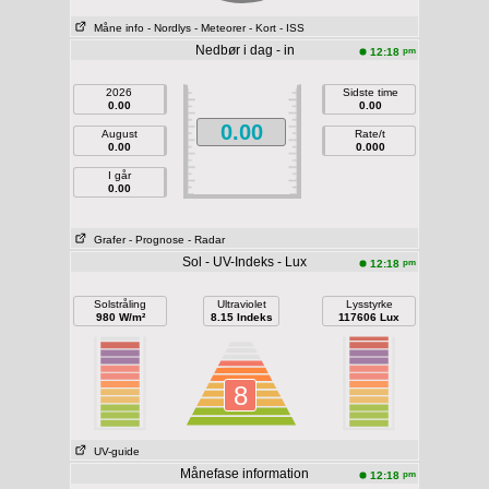
Måne info
- Nordlys
- Meteorer
- Kort
- ISS
Nedbør i dag - in
pm
12:18
2026
Sidste time
0.00
0.00
0.00
August
Rate/t
0.00
0.000
I går
0.00
Grafer
- Prognose
- Radar
Sol - UV-Indeks - Lux
pm
12:18
Solstråling
Ultraviolet
Lysstyrke
980 W/m²
8.15 Indeks
117606 Lux
8
UV-guide
Månefase information
pm
12:18