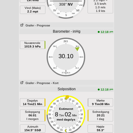
Let vind
2.2 mph =
3.5 km/h
308°
NV
VSV
ØSØ
1.0 m/s
Vind (Maks)
SV
SØ
1.9 kts
2.2 mpt
SSV
SSØ
S
Grafer
- Prognose
Barometer - inHg
pm
12:18
29.5
Nuværende
1019.3 hPa
29.0
30.0
30.10
28.5
30.5
28.0
31.0
|
27.5
31.5
Grafer
- Prognose
- Kort
Solposition
pm
12:18
11
13
Dagslys
Mørke
10
14
14 Tim21 Min
09
15
9 Tim38 Min
08
16
Estimeret
07
17
Solopgang
Solnedgang
8
02
06
18
06:01
Tim
Min
20:21
05
19
I morgen
I dag
med dagslys
04
20
03
21
Azimuth
Højde
02
22
154.5° SSØ
01
23
59.3°