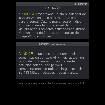
KP-ÍNDICE
Información
KP-ÍNDICE
proporciona un buen indicador de
la visualización de la aurora boreal o la
aurora boreal. Cuanto mayor sea el índice
Kp, mayor será la probabilidad de
visualización. Los datos estimados del índice
Kp planetario de 3 horas se recopilan de
magnetómetros terrestres.
A-ÍNDICE Información
A-ÍNDICE
es un indicador de una posible
comunicación de radio VHF mejorada en un
rango de 1000 millas o más. La fuerte
actividad solar puede permitir
comunicaciones de radio de larga distancia a
28-433 MHz en latitudes medias y altas.
Datos proporcionados por
http://services.swpc.noaa.gov
©2026