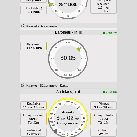
Kevyt ilma
3.4 mph =
5.5 km/h
254°
LESL
LESL
IEI
1.5 m/s
Tuuli (Mak.)
EL
EI
3.0 kts
3.4 mph
EEL
EEI
E
Kaaviot
- Sääennuste
Barometri - inHg
am
2:55
29.5
Nykyinen
1017.6 hPa
29.0
30.0
30.05
28.5
30.5
28.0
31.0
|
27.5
31.5
Kaaviot
- Sääennuste
- Kartta
Aurinko sijainti
am
2:56
11
13
Kesäaika
Pimeys
10
14
14 tun. 23 min
09
15
9 tun. 36 min
08
16
Arvioitu
07
17
Auringonnousu
Auringonlasku
3
02
06
18
05:59
tun.
min
20:23
05
19
Tänään
Tänään
Auringonnousu
04
20
03
21
Atsimuutti
Korkeus
02
22
27.8° PPI
01
23
-24.6°