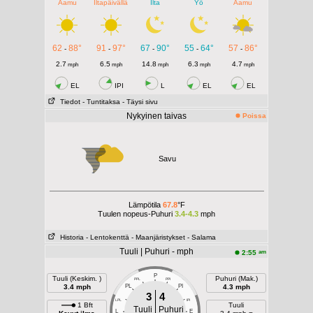
Aamu
Iltapäivällä
Ilta
Yö
Aamu
62
88°
91
97°
67
90°
55
64°
57
86°
-
-
-
-
-
2.7
6.5
14.8
6.3
4.7
mph
mph
mph
mph
mph
EL
IPI
L
EL
EL
Tiedot
- Tuntitaksa
- Täysi sivu
Nykyinen taivas
Poissa
Savu
Lämpötila
67.8
°F
Tuulen nopeus-Puhuri
3.4-4.3
mph
Historia
- Lentokenttä
- Maanjäristykset
- Salama
Tuuli | Puhuri - mph
am
2:55
P
Tuuli (Keskim. )
Puhuri (Mak.)
PPL
PPI
3.4 mph
PL
PI
4.3 mph
3
4
LPL
IPI
1 Bft
Tuuli
Tuuli
Puhuri
L
E