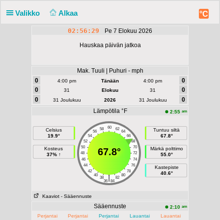
Valikko
Alkaa
°C
02:56:29
Pe 7 Elokuu 2026
Hauskaa päivän jatkoa
Mak. Tuuli | Puhuri - mph
0
0
4:00 pm
Tänään
4:00 pm
0
0
31
Elokuu
31
0
0
31 Joulukuu
2026
31 Joulukuu
Lämpötila °F
am
2:55
60
58
62
Celsius
Tuntuu siltä
56
64
19.9°
67.8°
54
66
52
68
50
70
Kosteus
Märkä polttimo
67.8°
48
72
37% ↑
55.0°
46
74
44
76
Kastepiste
42
78
40.6°
40
80
|
38
82
36
84
Kaaviot
- Sääennuste
Sääennuste
am
2:10
Perjantai
Perjantai
Perjantai
Lauantai
Lauantai