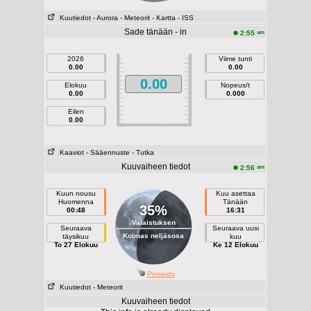
Kuutiedot
- Aurora
- Meteorit
- Kartta
- ISS
Sade tänään - in
am
2:55
2026
Viime tunti
0.00
0.00
0.00
Elokuu
Nopeus/t
0.00
0.000
Eilen
0.00
Kaaviot
- Sääennuste
- Tutka
Kuuvaiheen tiedot
am
2:56
Kuun nousu
Kuu asettaa
Huomenna
Tänään
35%
00:48
16:31
Valaistuksen
Seuraava
Seuraava uusi
Kolmas neljäsosa
täysikuu
kuu
To 27 Elokuu
Ke 12 Elokuu
Perseids
Kuutiedot
- Meteorit
Kuuvaiheen tiedot