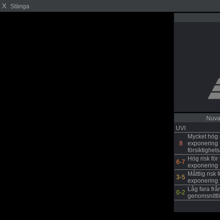
X
Stänga
Nuva
UVI
Mycket hög 
8
exponering f
försiktighet
Hög risk fö
6-7
exponering f
Måttlig risk
3-5
exponering f
Låg fara frå
0-2
genomsnittl