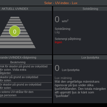
Solar - UV-index - Lux
AKTUELL UVINDEX
Solstrålning
0
2
w/m
Solstrålning:
0
Låg
Solenergi påfyllning:
Ingen
rande UVINDEX-rådgivning
Lux ljusstyrka
Beskrivning
0
risk för skador på grund av oskyddad
ör solen. Vidta extra
Lux ljusstyrka
såtgärder.
r skador på grund av oskyddad
Lux mätning
ör solen.
Mät den ungefärliga människans
 för skador på grund av oskyddad
ögonsvar på ljus under olika
ör solen.
ljusförhållanden. Den totala mängden
n solens UV-strålar för den
allt uppmätt ljus är känt som
iga personen
"ljusflödet".