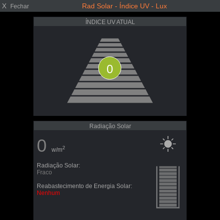
X
Rad Solar - Índice UV - Lux
Fechar
ÍNDICE UV ATUAL
0
Radiação Solar
0
2
w/m
Radiação Solar:
Fraco
Reabastecimento de Energia Solar:
Nenhum