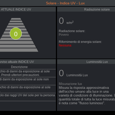
Solare - Indice UV - Lux
ATTUALE INDICE UV
Radiazione solare
0
2
w/m
Radiazione solare:
0
Povero
Rifornimento di energia solare:
Nessuna
vviso attuale INDICE UV
Luminosità Lux
Descrizione
0
schio di danni da esposizione al sole
. Prendi ulteriori precauzioni.
Luminosità Lux
 di danni da esposizione al sole non
Misurazione lux
chio di danni da esposizione al sole
Misura la risposta approssimativa
.
dell'occhio umano alla luce in una
lo dai raggi UV del sole per la persona
varietà di condizioni di illuminazione.
quantità totale di tutta la luce misurat
è nota come "flusso luminoso".