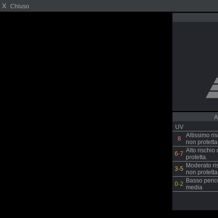
X
Chiuso
A
UV
Altissimo ri
8
non protetta
Alto rischio
6-7
protetta.
Moderato ris
3-5
non protetta
Basso perico
0-2
media