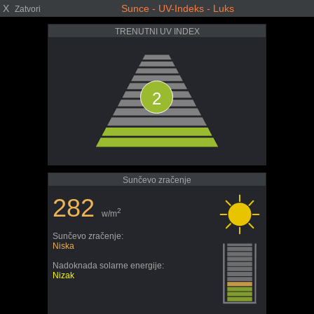
X
Sunce - UV-Indeks - Luks
Zatvori
TRENUTNI UV INDEX
2
Sunčevo zračenje
282
2
w/m
Sunčevo zračenje:
Niska
Nadoknada solarne energije:
Nizak