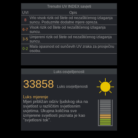
Trenutni UV INDEX savjeti
UVI
Opis
Vrlo visok rizik od štete od nezaštićenog izlaganja
8
suncu. Poduzmite dodatne mjere opreza.
Visok rizik od štete od nezaštićenog izlaganja
6-7
suncu.
Umjereni rizik od štete od nezaštićenog izlaganja
3-5
suncu.
Mala opasnost od sunčevih UV zraka za prosječnu
0-2
osobu.
Luks osvjetljenosti
33858
Luks osvjetljenosti
Luks mjerenje
Mjeri približan odziv ljudskog oka na
svjetlost u različitim svjetlosnim
uvjetima. Ukupna količina sve
izmjerene svjetlosti poznata je kao
"svjetlosni tok".