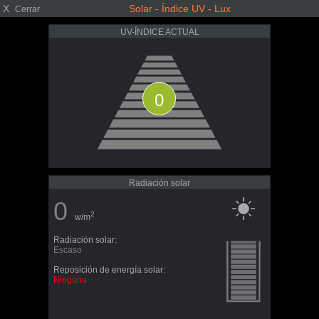
X
Solar - Índice UV - Lux
Cerrar
UV-ÍNDICE ACTUAL
0
Radiación solar
0
2
w/m
Radiación solar:
Escaso
Reposición de energía solar:
Ninguno