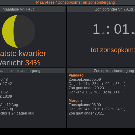
Maan-fase / zonsopkomst en zonsondergang
Maanfase Vrij7 Aug
Zon op/onder Vrij7 Aug
1
: 01
u.
m
Tot zonsopkom
atste kwartier
Verlicht
34%
aan opkomst/ondergang
Zon opkomst/ondergang
Vandaag
:
00:48
Zonsopkomst 05:59
: 17:42
Daglicht 14 u. 23 m. (- 02 m. 33 s. )
Zon gaat onder 20:23
01:52
Donker 9 u. 37 m. (+ 02 m. 33 s. )
: 18:39
Morgen
:
Woe 12 Aug
Zonsopkomst 06:00
n 27 Aug
Daglicht 14 u. 21 m. (- 02 m. 34 s. )
clus is 24 dagen oud
Zon gaat onder 20:21