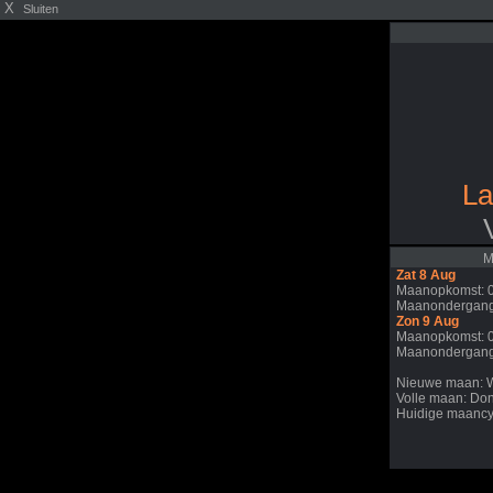
X
Sluiten
La
M
Zat 8 Aug
Maanopkomst: 
Maanondergang
Zon 9 Aug
Maanopkomst: 
Maanondergang
Nieuwe maan: 
Volle maan: Do
Huidige maancy