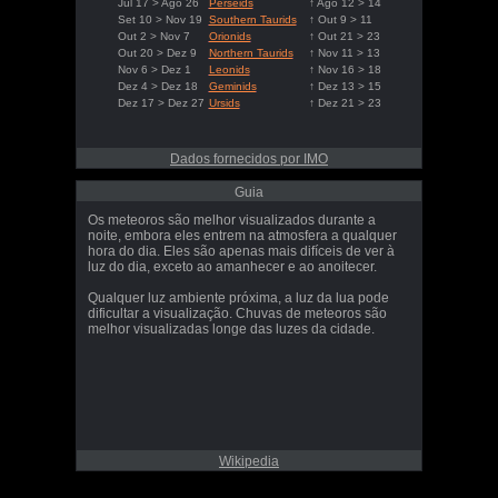
Jul 17 > Ago 26
Perseids
↑ Ago 12 > 14
Set 10 > Nov 19
Southern Taurids
↑ Out 9 > 11
Out 2 > Nov 7
Orionids
↑ Out 21 > 23
Out 20 > Dez 9
Northern Taurids
↑ Nov 11 > 13
Nov 6 > Dez 1
Leonids
↑ Nov 16 > 18
Dez 4 > Dez 18
Geminids
↑ Dez 13 > 15
Dez 17 > Dez 27
Ursids
↑ Dez 21 > 23
Dados fornecidos por IMO
Guia
Os meteoros são melhor visualizados durante a
noite, embora eles entrem na atmosfera a qualquer
hora do dia. Eles são apenas mais difíceis de ver à
luz do dia, exceto ao amanhecer e ao anoitecer.
Qualquer luz ambiente próxima, a luz da lua pode
dificultar a visualização. Chuvas de meteoros são
melhor visualizadas longe das luzes da cidade.
Wikipedia