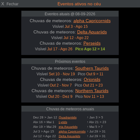
X
Eventos ativos no céu
Fechar
Eventos atuais @ 08-09-2026
Chuvas de meteoros:
alpha Capricornids
Visível
Jul 3 - Ago 15
Chuvas de meteoros:
Delta Aquariids
Visível
Jul 12 - Ago 22
Chuvas de meteoros:
Perseids
Visível
Jul 17 - Ago 26
Pico Ago 12 > 14
Próximos eventos
Chuvas de meteoros:
Southern Taurids
Visível
Set 10 - Nov 19
Pico
Out 9 > 11
Chuvas de meteoros:
Orionids
Visível
Out 2 - Nov 7
Pico
Out 21 > 23
Chuvas de meteoros:
Northern Taurids
Visível
Out 20 - Dez 9
Pico
Nov 11 > 13
Chuvas de meteoros anuais
Dez 28 > Jan 12
Quadrantids
↑ Jan 3 > 5
Abr 16 > Mai 1
Lyrids
↑ Abr 21 > 23
Abr 19 > Mai 29
eta Aquariids
↑ Mai 5 > 7
Jul 3 > Ago 15
alpha Capricornids
↑ Jul 29 > 31
Jul 12 > Ago 22
Delta Aquariids
↑ Jul 29 > 31