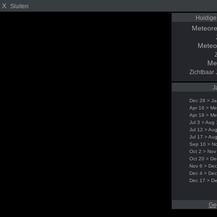
X
Sluiten
Huidige
Meteore
Meteo
Me
Zichtbaar
J
Dec 28 > Ja
Apr 16 > Me
Apr 19 > Me
Jul 3 > Aug
Jul 12 > Au
Jul 17 > Au
Sep 10 > N
Oct 2 > Nov
Oct 20 > De
Nov 6 > Dec
Dec 4 > Dec
Dec 17 > D
Ge