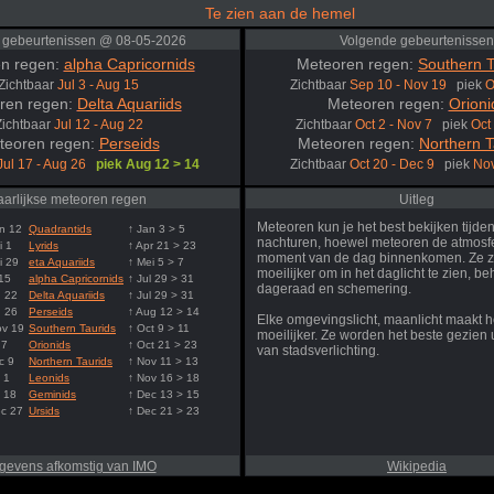
Te zien aan de hemel
 gebeurtenissen @ 08-05-2026
Volgende gebeurtenissen
n regen:
alpha Capricornids
Meteoren regen:
Southern T
Zichtbaar
Jul 3 - Aug 15
Zichtbaar
Sep 10 - Nov 19
piek
O
ren regen:
Delta Aquariids
Meteoren regen:
Orioni
Zichtbaar
Jul 12 - Aug 22
Zichtbaar
Oct 2 - Nov 7
piek
Oct
teoren regen:
Perseids
Meteoren regen:
Northern T
Jul 17 - Aug 26
piek Aug 12 > 14
Zichtbaar
Oct 20 - Dec 9
piek
Nov
aarlijkse meteoren regen
Uitleg
Meteoren kun je het best bekijken tijde
n 12
Quadrantids
↑ Jan 3 > 5
nachturen, hoewel meteoren de atmosfe
i 1
Lyrids
↑ Apr 21 > 23
moment van de dag binnenkomen. Ze z
i 29
eta Aquariids
↑ Mei 5 > 7
moeilijker om in het daglicht te zien, be
 15
alpha Capricornids
↑ Jul 29 > 31
dageraad en schemering.
g 22
Delta Aquariids
↑ Jul 29 > 31
g 26
Perseids
↑ Aug 12 > 14
Elke omgevingslicht, maanlicht maakt h
ov 19
Southern Taurids
↑ Oct 9 > 11
moeilijker. Ze worden het beste gezien u
 7
Orionids
↑ Oct 21 > 23
van stadsverlichting.
c 9
Northern Taurids
↑ Nov 11 > 13
 1
Leonids
↑ Nov 16 > 18
 18
Geminids
↑ Dec 13 > 15
ec 27
Ursids
↑ Dec 21 > 23
gevens afkomstig van IMO
Wikipedia