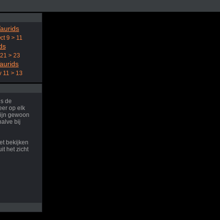
aurids
ct 9 > 11
ds
 21 > 23
aurids
 11 > 13
ns de
er op elk
ijn gewoon
halve bij
et bekijken
it het zicht