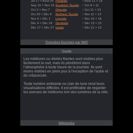
Jul 17 > Août 26
Perseids
↑ Août 12 > 14
Sep 10 > Nov 19
Southern Taurids
↑ Oct 9 > 11
Oct 2 > Nov 7
Orionids
↑ Oct 21 > 23
Oct 20 > Déc 9
Northern Taurids
↑ Nov 11 > 13
Nov 6 > Déc 1
Leonids
↑ Nov 16 > 18
Déc 4 > Déc 18
Geminids
↑ Déc 13 > 15
Déc 17 > Déc 27
Ursids
↑ Déc 21 > 23
Données fournies par IMO
Guide
Les météores ou étoiles filantes sont visibles plus
facilement la nuit, mais ils pénètrent dans
l’atmosphère à toute heure de la journée. Ils sont
moins visibles en plein jour à l'exception de l'aube et
du crépuscule.
Toute lumière ambiante ou clair de lune rend leurs
visualisations difficiles. Il est préférable de regarder
les averses de météores loin des lumières de la ville.
Wikipedia