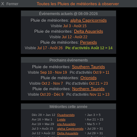
X
Toutes les Pluies de météorites à observer
Fermer
Événements actuels @ 08-09-2026
Pluie de météorites:
alpha Capricornids
Visible
Jul 3 - Août 15
Pluie de météorites:
Delta Aquariids
Visible
Jul 12 - Août 22
Pluie de météorites:
Perseids
Visible
Jul 17 - Août 26
Pic d'activités Août 12 > 14
Prochains événements
Pluie de météorites:
Southern Taurids
Visible
Sep 10 - Nov 19
Pic d'activités
Oct 9 > 11
Pluie de météorites:
Orionids
Visible
Oct 2 - Nov 7
Pic d'activités
Oct 21 > 23
Pluie de météorites:
Northern Taurids
Visible
Oct 20 - Déc 9
Pic d'activités
Nov 11 > 13
Météorites cette année
Déc 28 > Jan 12
Quadrantids
↑ Jan 3 > 5
Avr 16 > Mai 1
Lyrids
↑ Avr 21 > 23
Avr 19 > Mai 29
eta Aquariids
↑ Mai 5 > 7
Jul 3 > Août 15
alpha Capricornids
↑ Jul 29 > 31
Jul 12 > Août 22
Delta Aquariids
↑ Jul 29 > 31