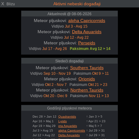
X
Aktivni nebeski događaji
Blizu
Aktuelnosti @ 08-06-2026
Meteor pljuskovi:
alpha Capricornids
Vidljivo
Jul 3 - Avg 15
Meteor pljuskovi:
Delta Aquariids
Vidljivo
Jul 12 - Avg 22
Meteor pljuskovi:
Perseids
Vidljivo
Jul 17 - Avg 26
Paksimum Avg 12 > 14
Sledeći događaji
Meteor pljuskovi:
Southern Taurids
Vidljivo
Sep 10 - Nov 19
Paksimum
Okt 9 > 11
Meteor pljuskovi:
Orionids
Vidljivo
Okt 2 - Nov 7
Paksimum
Okt 21 > 23
Meteor pljuskovi:
Northern Taurids
Vidljivo
Okt 20 - Dec 9
Paksimum
Nov 11 > 13
Godišnji pljuskovi meteora
Dec 28 > Jan 12
Quadrantids
↑ Jan 3 > 5
Apr 16 > Maj 1
Lyrids
↑ Apr 21 > 23
Apr 19 > Maj 29
eta Aquariids
↑ Maj 5 > 7
Jul 3 > Avg 15
alpha Capricornids
↑ Jul 29 > 31
Jul 12 > Avg 22
Delta Aquariids
↑ Jul 29 > 31