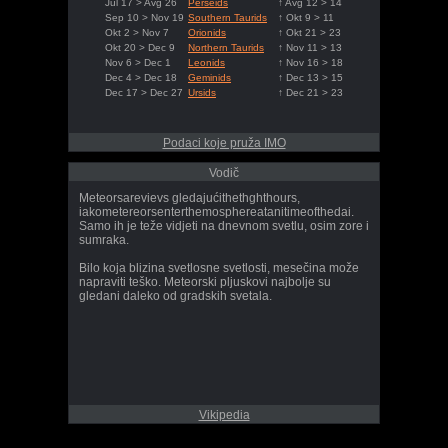
Jul 17 > Avg 26
Perseids
↑ Avg 12 > 14
Sep 10 > Nov 19
Southern Taurids
↑ Okt 9 > 11
Okt 2 > Nov 7
Orionids
↑ Okt 21 > 23
Okt 20 > Dec 9
Northern Taurids
↑ Nov 11 > 13
Nov 6 > Dec 1
Leonids
↑ Nov 16 > 18
Dec 4 > Dec 18
Geminids
↑ Dec 13 > 15
Dec 17 > Dec 27
Ursids
↑ Dec 21 > 23
Podaci koje pruža IMO
Vodič
Meteorsarevievs gledajućithethghthours,
iakometereorsenterthemosphereatanitimeofthedai.
Samo ih je teže vidjeti na dnevnom svetlu, osim zore i
sumraka.
Bilo koja blizina svetlosne svetlosti, mesečina može
napraviti teško. Meteorski pljuskovi najbolje su
gledani daleko od gradskih svetala.
Vikipedia