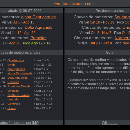
Eventos ativos no céu
ntos atuais @ 08-07-2026
Próximos eventos
 meteoros:
alpha Capricornids
Chuvas de meteoros:
Southern
Visível
Jul 3 - Ago 15
Visível
Set 10 - Nov 19
Pico
Out
de meteoros:
Delta Aquariids
Chuvas de meteoros:
Orio
Visível
Jul 12 - Ago 22
Visível
Out 2 - Nov 7
Pico
Out 
as de meteoros:
Perseids
Chuvas de meteoros:
Northern
l 17 - Ago 26
Pico Ago 12 > 14
Visível
Out 20 - Dez 9
Pico
Nov 
uvas de meteoros anuais
Guia
Os meteoros são melhor visualizados d
n 12
Quadrantids
↑ Jan 3 > 5
noite, embora eles entrem na atmosfer
i 1
Lyrids
↑ Abr 21 > 23
hora do dia. Eles são apenas mais difíc
i 29
eta Aquariids
↑ Mai 5 > 7
luz do dia, exceto ao amanhecer e ao a
 15
alpha Capricornids
↑ Jul 29 > 31
o 22
Delta Aquariids
↑ Jul 29 > 31
Qualquer luz ambiente próxima, a luz d
o 26
Perseids
↑ Ago 12 > 14
dificultar a visualização. Chuvas de me
v 19
Southern Taurids
↑ Out 9 > 11
melhor visualizadas longe das luzes da
 7
Orionids
↑ Out 21 > 23
z 9
Northern Taurids
↑ Nov 11 > 13
 1
Leonids
↑ Nov 16 > 18
z 18
Geminids
↑ Dez 13 > 15
ez 27
Ursids
↑ Dez 21 > 23
ados fornecidos por IMO
Wikipedia