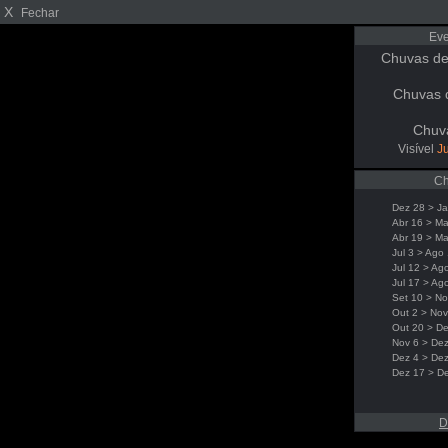
X
Fechar
Eve
Chuvas de
Chuvas 
Chuv
Visível
Ju
Ch
Dez 28 > Ja
Abr 16 > Ma
Abr 19 > Ma
Jul 3 > Ago
Jul 12 > Ag
Jul 17 > Ag
Set 10 > No
Out 2 > Nov
Out 20 > De
Nov 6 > Dez
Dez 4 > De
Dez 17 > D
D