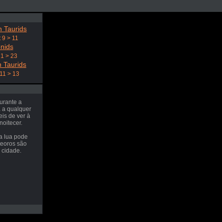
 Taurids
 9 > 11
nids
21 > 23
 Taurids
11 > 13
urante a
a a qualquer
eis de ver à
noitecer.
a lua pode
teoros são
 cidade.