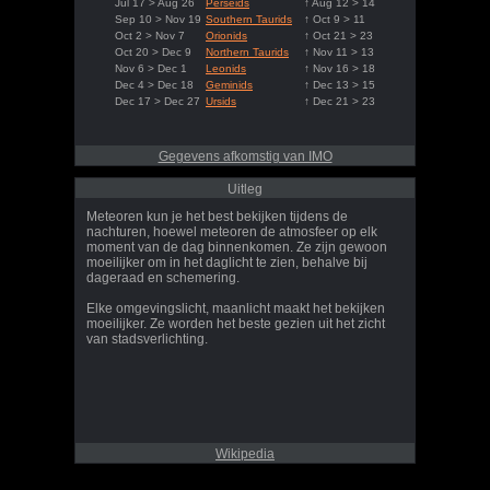
Jul 17 > Aug 26
Perseids
↑ Aug 12 > 14
Sep 10 > Nov 19
Southern Taurids
↑ Oct 9 > 11
Oct 2 > Nov 7
Orionids
↑ Oct 21 > 23
Oct 20 > Dec 9
Northern Taurids
↑ Nov 11 > 13
Nov 6 > Dec 1
Leonids
↑ Nov 16 > 18
Dec 4 > Dec 18
Geminids
↑ Dec 13 > 15
Dec 17 > Dec 27
Ursids
↑ Dec 21 > 23
Gegevens afkomstig van IMO
Uitleg
Meteoren kun je het best bekijken tijdens de
nachturen, hoewel meteoren de atmosfeer op elk
moment van de dag binnenkomen. Ze zijn gewoon
moeilijker om in het daglicht te zien, behalve bij
dageraad en schemering.
Elke omgevingslicht, maanlicht maakt het bekijken
moeilijker. Ze worden het beste gezien uit het zicht
van stadsverlichting.
Wikipedia