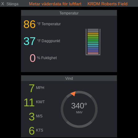
X
Metar väderdata för luftfart KRDM Roberts Field
Stänga
Temperatur
86
°F Temperatur
37
°F Daggpunkt
0
% Fuktighet
Vind
7
MPH
11
KM/T
340°
3
NNV
M/S
6
KTS