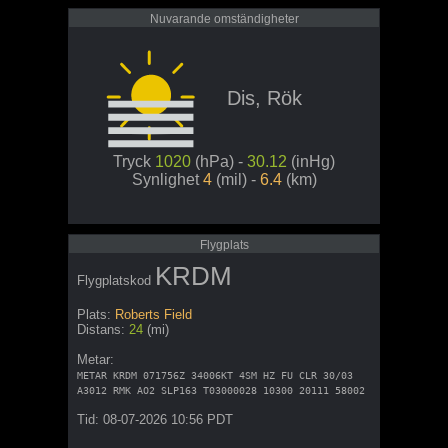
Nuvarande omständigheter
Dis, Rök
Tryck
1020
(hPa) -
30.12
(inHg)
Synlighet
4
(mil) -
6.4
(km)
Flygplats
KRDM
Flygplatskod
Plats:
Roberts Field
Distans:
24
(mi)
Metar:
METAR KRDM 071756Z 34006KT 4SM HZ FU CLR 30/03
A3012 RMK AO2 SLP163 T03000028 10300 20111 58002
Tid: 08-07-2026 10:56 PDT