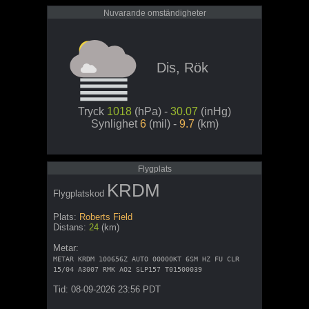
Nuvarande omständigheter
Dis, Rök
Tryck
1018
(hPa) -
30.07
(inHg)
Synlighet
6
(mil) -
9.7
(km)
Flygplats
KRDM
Flygplatskod
Plats:
Roberts Field
Distans:
24
(km)
Metar:
METAR KRDM 100656Z AUTO 00000KT 6SM HZ FU CLR
15/04 A3007 RMK AO2 SLP157 T01500039
Tid: 08-09-2026 23:56 PDT