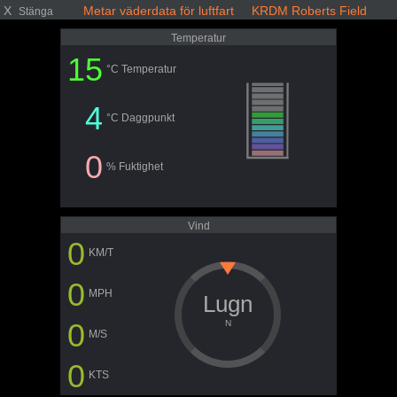
X
Metar väderdata för luftfart KRDM Roberts Field
Stänga
Temperatur
15
°C Temperatur
4
°C Daggpunkt
0
% Fuktighet
Vind
0
KM/T
0
MPH
Lugn
0
N
M/S
0
KTS