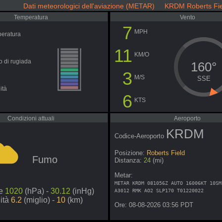
Dati meteorologici dell'aviazione (METAR) KRDM Roberts Fie
Temperatura
Vento
7
MPH
eratura
11
KM/O
o di rugiada
160°
3
M/S
SSE
ità
6
KTS
Condizioni attuali
Aeroporto
KRDM
Codice-Aeroporto
Posizione:
Roberts Field
Fumo
Distanza:
24
(mi)
Metar:
METAR KRDM 081056Z AUTO 16006KT 10SM
ne
1020
(hPa) -
30.12
(inHg)
A3012 RMK AO2 SLP170 T01220022
lità
6.2
(miglio) -
10
(km)
Ore: 08-08-2026 03:56 PDT