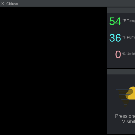
X
Chiuso
54
°F Temp
36
°F Punt
0
% Umid
Pressio
Visibi