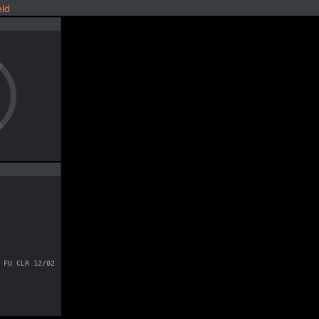
ld
 FU CLR 12/02