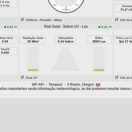
0.8 m/s
1.6 kts
28.0
31.0
Azimut
|
71.4° L
27.5
31.5
Gráficos
- Previsão
- Mapa
Info da 
Rad Solar - Índice UV - Lux
am
am
6:31
6:31
ltima Hora
Radiação Solar
Ultravioleta
Brilho
Próx Lua C
0.00
30 W/m²
0.24 Índice
3565 Lux
Qui 27 A
Taxa/h
0.000
Guia UV
Info da 
WF-API - Tempest - 3 Rivers, Oregon
sões importantes nesta informação meteorológica, se daí poderem resultar danos 