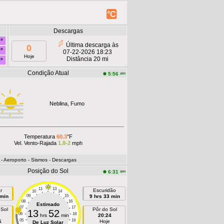
°C
Descargas
°
Última descarga às
0
°
07-22-2026 18:23
Hoje
Distância 20 mi
°
Condição Atual
am
5:56
Neblina, Fumo
Temperatura
60.3
°F
Vel. Vento-Rajada
1.8-2
mph
- Aeroporto
- Sismos
- Descargas
Posição do Sol
am
6:31
11
13
r
Escuridão
10
14
 min
09
15
9 hrs 33 min
08
16
Estimado
07
17
 Sol
Pôr do Sol
13
52
06
18
hrs
min
20:24
05
19
ã
Hoje
De Luz Solar