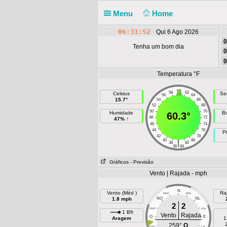
Menu
Home
06:31:52
Qui 6 Ago 2026
0
Tenha um bom dia
0
0
Temperatura °F
60
58
62
Celsius
Se
56
64
15.7°
54
66
52
68
50
70
Humidade
B
60.3°
48
72
47% ↑
46
74
44
76
P
42
78
40
80
|
38
82
36
84
Gráficos
- Previsão
Vento | Rajada - mph
N
Vento (Méd )
Ra
NNO
NNL
1.8 mph
NO
NL
2
2
ONO
LNL
1 Bft
Vento
Rajada
O
E
Aragem
1
259°
O
OSO
LSL