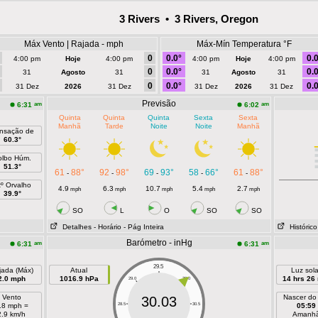
3 Rivers • 3 Rivers, Oregon
Máx Vento | Rajada - mph
Máx-Mín Temperatura °F
0
0.0°
0.0
4:00 pm
Hoje
4:00 pm
4:00 pm
Hoje
4:00 pm
0
0.0°
0.0
31
Agosto
31
31
Agosto
31
0
0.0°
0.0
31 Dez
2026
31 Dez
31 Dez
2026
31 Dez
Previsão
am
am
6:31
6:02
Quinta
Quinta
Quinta
Sexta
Sexta
Manhã
Tarde
Noite
Noite
Manhã
nsação de
60.3°
olbo Húm.
51.3°
61
88°
92
98°
69
93°
58
66°
61
88°
-
-
-
-
-
tº Orvalho
4.9
6.3
10.7
5.4
2.7
mph
mph
mph
mph
mph
39.9°
SO
L
O
SO
SO
Detalhes
- Horário
- Pág Inteira
Histórico
Barómetro - inHg
am
am
6:31
6:31
29.5
jada (Máx)
Atual
Luz sola
2.0 mph
1016.9 hPa
14 hrs 26
29.0
30.0
Vento
Nascer do
30.03
.8 mph =
28.5
30.5
05:59
2.9 km/h
Amanh