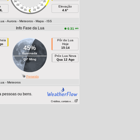
04
20
03
21
e
Elevação
02
22
NL
01
23
4.6°
Lua
- Aurora
- Meteoros
- Mapa
- ISS
Info Fase da Lua
am
6:31
heia
Pôr da Lua
go
Hoje
45%
15:14
Iluminada
Próx Lua Nova
Qtº Ming
Qua 12 Ago
Perseids
Lua
- Meteoros
a pessoas ou bens.
Créditos, contato e . . .