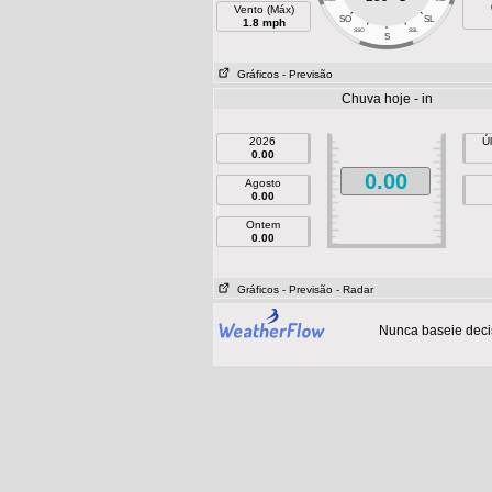
Vento (Máx)
SO
SL
1.8 mph
SSO
SSL
S
Gráficos
- Previsão
Chuva hoje - in
2026
Ú
0.00
0.00
Agosto
0.00
Ontem
0.00
Gráficos
- Previsão
- Radar
Nunca baseie deci