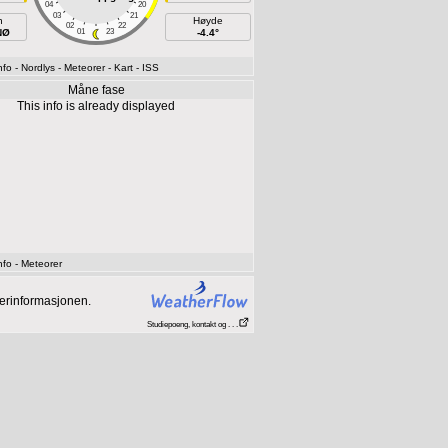
04
20
03
21
h
Høyde
02
22
NØ
01
23
-4.4°
nfo
- Nordlys
- Meteorer
- Kart
- ISS
Måne fase
This info is already displayed
nfo
- Meteorer
værinformasjonen.
Studiepoeng, kontakt og . . .