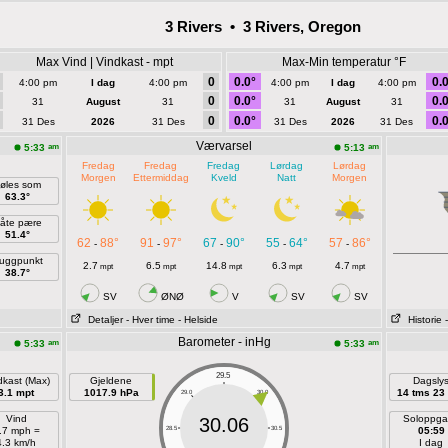
3 Rivers • 3 Rivers, Oregon
Max Vind | Vindkast - mpt
Max-Min temperatur °F
0
0.0°
0.0
4:00 pm
I dag
4:00 pm
4:00 pm
I dag
4:00 pm
0
0.0°
0.0
31
August
31
31
August
31
0
0.0°
0.0
31 Des
2026
31 Des
31 Des
2026
31 Des
Værvarsel
am
am
5:33
5:13
Fredag
Fredag
Fredag
Lørdag
Lørdag
Morgen
Ettermiddag
Kveld
Natt
Morgen
øles som
63.3°
åte pære
51.4°
62
88°
91
97°
67
90°
55
64°
57
86°
-
-
-
-
-
uggpunkt
2.7
6.5
14.8
6.3
4.7
mpt
mpt
mpt
mpt
mpt
38.7°
SV
ØNØ
V
SV
SV
Detaljer
- Hver time
- Helside
Historie
Barometer - inHg
am
am
5:33
5:33
29.5
dkast (Max)
Gjeldene
Dagsly
3.1 mpt
1017.9 hPa
14 tms 23
29.0
30.0
Vind
Soloppg
30.06
.7 mph =
28.5
30.5
05:59
4.3 km/h
I dag