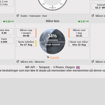
1.2 m/s
2.3 kts
28.0
31.0
Azimut
|
62.1° Ø
27.5
31.5
Grafer
- Værvarsel
- Kart
Månen i
Måne fase
am
am
5:33
5:37
iste time
Månen opp
Månen ned
0.00
I morgen
I dag
34%
00:48
16:31
Fart/t
Luminans
0.000
Neste fullmåne
Neste nye måne
Tredje kvartal
Tor 27 Aug
Ons 12 Aug
Perseids
Månen info
- Meteorer
Månen i
WF-API - Tempest - 3 Rivers, Oregon
ige beslutninger som kan føre til skade på mennesker eller eiendommer på denne 