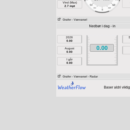
Vind (Max)
SV
SØ
2.7 mpt
SSV
SSØ
S
Grafer
- Værvarsel
Nedbør i dag - in
2026
S
0.00
0.00
August
0.00
I går
0.00
Grafer
- Værvarsel
- Radar
Baser aldri vikt