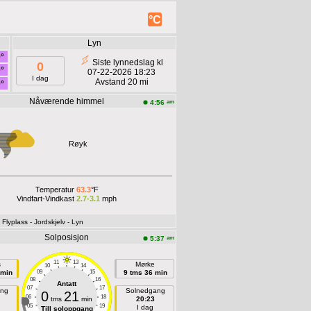
°C
Lyn
°
Siste lynnedslag kl
0
°
07-22-2026 18:23
I dag
Avstand 20 mi
°
Nåværende himmel
am
4:56
Røyk
Temperatur
63.3
°F
Vindfart-Vindkast
2.7-3.1
mph
- Flyplass
- Jordskjelv
- Lyn
Solposisjon
am
5:37
11
13
s
Mørke
10
14
 min
09
15
9 tms 36 min
08
16
Antatt
07
17
ang
Solnedgang
0
21
06
18
tms
min
20:23
05
19
I dag
Till soloppgang