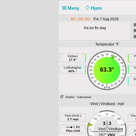
Meny
Hjem
05:38:01
Fre 7 Aug 2026
0
Ha en fin dag
0
0
Temperatur °F
60
58
62
Celsius
F
56
64
17.4°
54
66
52
68
50
70
Luftfuktighet
V
63.3°
48
72
40% ↑
46
74
44
76
D
42
78
40
80
|
38
82
36
84
Grafer
- Værvarsel
Vind | Vindkast - mpt
N
Vind (Snitt )
Vin
NNV
NNØ
2.7 mpt
NV
NØ
3
3
VNV
ØNØ
1 Bft
Vind
Vindkast
V
E
Flau vind
2
287°
VNV
VSV
ØSØ