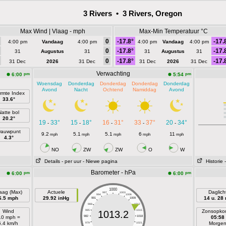
3 Rivers • 3 Rivers, Oregon
Max Wind | Vlaag - mph
Max-Min Temperatuur °C
0
-17.8°
-17.
4:00 pm
Vandaag
4:00 pm
4:00 pm
Vandaag
4:00 pm
0
-17.8°
-17.
31
Augustus
31
31
Augustus
31
0
-17.8°
-17.
31 Dec
2026
31 Dec
31 Dec
2026
31 Dec
Verwachting
pm
pm
6:00
5:54
Woensdag
Donderdag
Donderdag
Donderdag
Donderdag
Avond
Nacht
Ochtend
Namiddag
Avond
rmte Index
33.6°
Natte bol
20.2°
19
33°
15
18°
16
31°
33
37°
20
34°
-
-
-
-
-
auwpunt
9.2
5.1
5.1
6
11
mph
mph
mph
mph
mph
4.3°
NO
ZW
ZW
O
W
Details
- per uur
- Niewe pagina
Historie
Barometer - hPa
pm
pm
6:00
6:00
1000
aag (Max)
Actuele
Daglich
997
1003
994
1006
6.5 mph
29.92 inHg
14 u. 28
991
1009
988
1012
Wind
985
1015
Zonsopko
1013.2
.0 mph =
982
1018
05:58
6.4 km/h
Morge
979
1021