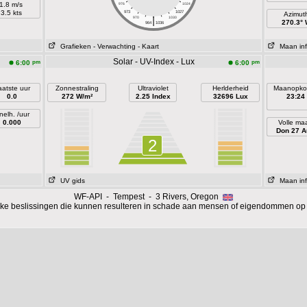
1.8 m/s
976
1024
3.5 kts
973
1027
Azimut
|
970
1030
270.3°
964
1036
Grafieken
- Verwachting
- Kaart
Maan inf
Solar - UV-Index - Lux
pm
pm
6:00
6:00
aatste uur
Zonnestraling
Ultraviolet
Herlderheid
Maanopko
0.0
272 W/m²
2.25 Index
32696 Lux
23:24
nelh. /uur
0.000
Volle ma
Don 27 A
2
UV gids
Maan inf
WF-API - Tempest - 3 Rivers, Oregon
ijke beslissingen die kunnen resulteren in schade aan mensen of eigendommen op 