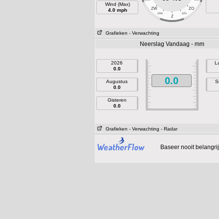
Wind (Max)
ZW
ZO
4.0 mph
ZZW
ZZO
Z
Grafieken
- Verwachting
Neerslag Vandaag - mm
2026
L
0.0
0.0
Augustus
S
0.0
Gisteren
0.0
Grafieken
- Verwachting
- Radar
Baseer nooit belangr