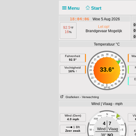
Menu
Start
18:04:06
Woe 5 Aug 2026
0
Let op!
92.5
°F
0
Brandgevaar Mogelijk
16
%
0
Temperatuur °C
30
29
31
Fahrenheit
Wa
28
32
92.5°
27
33
26
34
25
35
Vochtigheid
33.6°
24
36
16% ↑
23
37
22
38
D
21
39
20
40
|
19
41
18
42
Grafieken
- Verwachting
Wind | Vlaag - mph
N
Wind (Gem)
Vl
NNW
NNO
4.0 mph
NW
NO
4
7
WNW
ONO
1 Bft
Wind
Vlaag
W
E
Zeer zwak
4
38°
NO
WZW
OZO