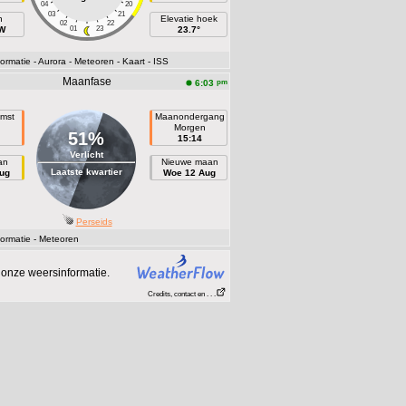
04
20
03
21
h
Elevatie hoek
02
22
 W
01
23
23.7°
ormatie
- Aurora
- Meteoren
- Kaart
- ISS
Maanfase
pm
6:03
mst
Maanondergang
Morgen
51%
15:14
Verlicht
an
Nieuwe maan
Laatste kwartier
ug
Woe 12 Aug
Perseids
ormatie
- Meteoren
onze weersinformatie.
Credits, contact en . . .