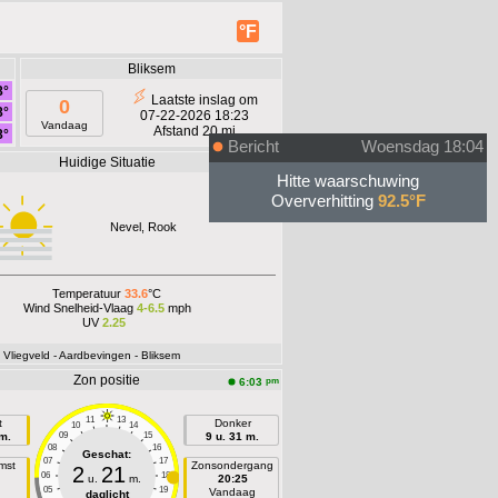
°F
Bliksem
8°
Laatste inslag om
0
8°
07-22-2026 18:23
Vandaag
Afstand 20 mi
8°
Bericht
Woensdag 18:04
Huidige Situatie
pm
5:56
Hitte waarschuwing
Oververhitting
92.5°F
Nevel, Rook
Temperatuur
33.6
°C
Wind Snelheid-Vlaag
4-6.5
mph
UV
2.25
- Vliegveld
- Aardbevingen
- Bliksem
Zon positie
pm
6:03
11
13
t
Donker
10
14
 m.
09
15
9 u. 31 m.
08
16
Geschat:
07
17
mst
Zonsondergang
2
21
06
18
u.
m.
20:25
05
19
n
Vandaag
daglicht