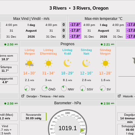
3 Rivers • 3 Rivers, Oregon
Max Vind | Vindil - m/s
Max-min temperatur °C
0
-17.8°
-17.
4:00 pm
I dag
4:00 pm
4:00 pm
I dag
4:00 pm
0
-17.8°
-17.
31
Augusti
31
31
Augusti
31
0
-17.8°
-17.
31 Dec
2026
31 Dec
31 Dec
2026
31 Dec
Prognos
am
am
2:50
2:21
Lördag
Lördag
Lördag
Söndag
Söndag
Morgon
Eftermiddag
Kväll
Natt
Morgon
änns som
18.3°
Våtlampa
11.7°
14
30°
31
34°
18
29°
12
16°
13
28°
-
-
-
-
-
aggpunkt
2.1
3
8.1
2.6
1.6
m/s
m/s
m/s
m/s
m/s
4.8°
SV
ÖNÖ
NNV
SSV
SV
Detaljer
- Timtaxa
- Hel sida
Historik
Barometer - hPa
am
am
2:50
2:50
1000
ndil (Max)
Nuvarande
Dagslju
997
1003
994
1006
1.2 m/s
30.09 inHg
14 timmar
991
1009
min
988
1012
Vind
985
1015
Soluppg
1019.1
.7 m/s =
982
1018
06:00
2.5 km/h
I dag
979
1021