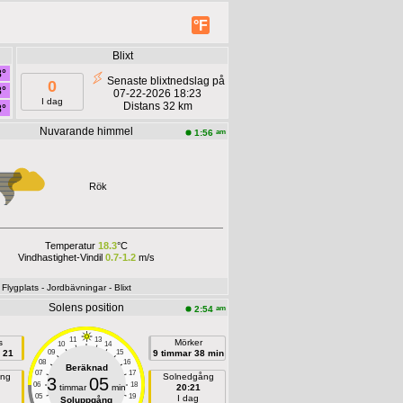
°F
Blixt
8°
Senaste blixtnedslag på
0
8°
07-22-2026 18:23
I dag
Distans 32 km
8°
Nuvarande himmel
am
1:56
Rök
Temperatur
18.3
°C
Vindhastighet-Vindil
0.7-1.2
m/s
- Flygplats
- Jordbävningar
- Blixt
Solens position
am
2:54
11
13
s
Mörker
10
14
 21
09
15
9 timmar 38 min
08
16
Beräknad
07
17
ång
Solnedgång
3
05
06
18
timmar
min
20:21
05
19
I dag
Soluppgång