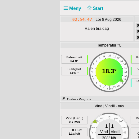
Meny
Start
02:54:47
Lör 8 Aug 2026
0
Ha en bra dag
0
0
Temperatur °C
10
9
11
Fahrenheit
K
8
12
64.9°
7
13
6
14
5
15
Fuktighet
18.3°
4
16
41% ↑
3
17
2
18
D
1
19
0
20
|
-1
21
-2
22
Grafer
- Prognos
Vind | Vindil - m/s
N
Vind (Gen. )
Vi
NNV
NNÖ
NÖ
0.7 m/s
NV
1
1
VNV
ÖNÖ
1 Bft
Vind
Vindil
V
E
Lätt luft
0
308°
NV
VSV
ÖSÖ