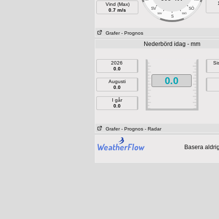
Vind (Max)
SÖ
SV
0.7 m/s
SSV
SSÖ
S
Grafer
- Prognos
Nederbörd idag - mm
2026
Si
0.0
0.0
Augusti
0.0
I går
0.0
Grafer
- Prognos
- Radar
Basera aldri