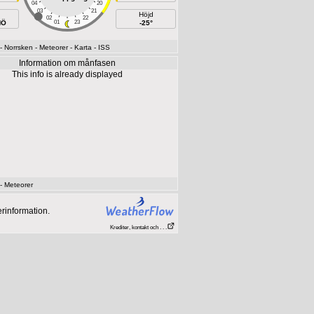
04
20
03
21
Höjd
02
22
NÖ
01
23
-25°
- Norrsken
- Meteorer
- Karta
- ISS
Information om månfasen
This info is already displayed
- Meteorer
rinformation.
Krediter, kontakt och . . .