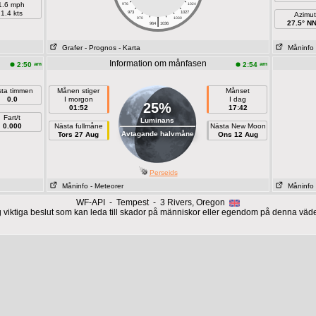
1.6 mph
976
1024
1.4 kts
973
1027
Azimut
|
970
1030
27.5° N
964
1036
Grafer
- Prognos
- Karta
Måninfo
Information om månfasen
am
am
2:50
2:54
sta timmen
Månen stiger
Månset
0.0
I morgon
I dag
25%
01:52
17:42
Fart/t
Luminans
0.000
Nästa fullmåne
Nästa New Moon
Avtagande halvmåne
Tors 27 Aug
Ons 12 Aug
Perseids
Måninfo
- Meteorer
Måninfo
WF-API - Tempest - 3 Rivers, Oregon
g viktiga beslut som kan leda till skador på människor eller egendom på denna väde