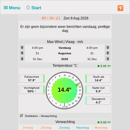
Menu
Start
°F
05:38:21
Zon 9 Aug 2026
Er zijn geen bijzondere weer-berichten vandaag, prettige
dag
Max Wind | Vlaag - m/s
0
0
4:00 pm
Vandaag
4:00 pm
0
0
31
Augustus
31
0
0
31 Dec
2026
31 Dec
Temperatuur °C
am
5:35
10
9
11
Fahrenheit
Voelt als
8
12
57.9°
14.4°
7
13
6
14
5
15
Vochtigheid
Natte bol
14.4°
4
16
50% ↑
9.3°
3
17
2
18
Dauwpunt
1
19
4.1°
0
20
|
-1
21
-2
22
Grafieken
- Verwachting
Verwachting
am
5:35
Zondag
Zondag
Zondag
Maandag
Maandag