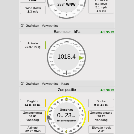
Zwak
2.3 m/s =
8.3 km/h
288°
WNW
WZW
OZO
5.1 mph
Wind (Max)
ZW
ZO
4.5 kts
2.3 m/s
ZZW
ZZO
Z
Grafieken
- Verwachting
Barometer - hPa
am
5:35
1000
Actuele
997
1003
994
1006
30.07 inHg
991
1009
988
1012
985
1015
1018.4
982
1018
979
1021
976
1024
973
1027
|
970
1030
964
1036
Grafieken
- Verwachting
- Kaart
Zon positie
am
5:38
11
13
Daglicht
Donker
10
14
14 u. 18 m.
09
15
9 u. 41 m.
08
16
Geschat:
07
17
Zonsopkomst
Zonsondergang
0
23
06
18
06:01
u.
m.
20:20
05
19
Vandaag
Vandaag
Tot zonsopkomst
04
20
03
21
Azimuth
Elevatie hoek
02
22
62.7° ONO
01
23
-4.6°