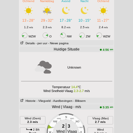
Ochtend
Namiddag
Avond
Nacht
Ochtend
13
28°
29
32°
17
28°
10
15°
11
27°
-
-
-
-
-
1.2
2.3
8.2
2.5
2.4
m/s
m/s
m/s
m/s
m/s
WZW
O
NW
ZW
WZW
Details
- per uur
- Niewe pagina
Huidige Situatie
am
4:56
Unknown
Temperatuur
14.4
°C
Wind Snelheid-Vlaag
2.3-2.7
m/s
Historie
- Vliegveld
- Aardbevingen
- Bliksem
Wind | Vlaag - m/s
am
5:35
N
Wind (Gem)
Vlaag (Max)
NNW
NNO
2.3 m/s
NW
NO
2.7 m/s
2
3
WNW
ONO
2 Bft
Wind
Wind
Vlaag
W
E