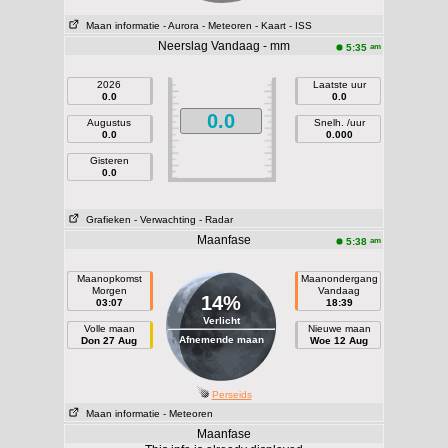
Maan informatie
- Aurora
- Meteoren
- Kaart
- ISS
Neerslag Vandaag - mm
am
5:35
2026
Laatste uur
0.0
0.0
0.0
Augustus
Snelh. /uur
0.0
0.000
Gisteren
0.0
Grafieken
- Verwachting
- Radar
Maanfase
am
5:38
Maanopkomst
Maanondergang
Morgen
Vandaag
14%
03:07
18:39
Verlicht
Volle maan
Nieuwe maan
Afnemende maan
Don 27 Aug
Woe 12 Aug
Perseids
Maan informatie
- Meteoren
Maanfase