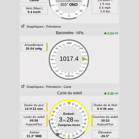
Calme
5.4 km/h =
1.5 m/s
303°
ONO
OSO
ESE
3.4 mph
Vent (Maxi.)
SO
SE
2.9 kts
5.4 km/h
SSO
SSE
S
Graphiques
- Prévisions
Baromètre - hPa
am
2:24
1000
Actuellement
997
1003
994
1006
30.04 inHg
991
1009
988
1012
985
1015
1017.4
982
1018
979
1021
976
1024
973
1027
|
970
1030
964
1036
Graphiques
- Prévisions
- Carte
Cycle du soleil
am
2:30
11
13
Durée du jour
Durée de la Nuit
10
14
14 H 23 min
09
15
9 H 36 min
08
16
Estimé:
07
17
Lever du soleil
Coucher du soleil
3
28
06
18
05:59
H
min
20:23
05
19
Aujourd'hui
Aujourd'hui
Jusqu'au lever
04
20
03
21
Azimut
Élévation
02
22
21.2° NNE
01
23
-26.5°