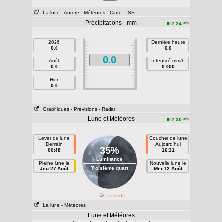
La lune
- Aurore
- Météores
- Carte
- ISS
Précipitations - mm
am
2:24
2026
Dernière heure
0.0
0.0
0.0
Août
Intensité mm/h
0.0
0.000
Hier
0.0
Graphiques
- Prévisions
- Radar
Lune et Météores
am
2:30
Lever de lune
Coucher de lune
Demain
Aujourd'hui
35%
00:48
16:31
Luminance
Pleine lune le
Nouvelle lune le
Troisième quart
Jeu 27 Août
Mer 12 Août
Perseids
La lune
- Météores
Lune et Météores