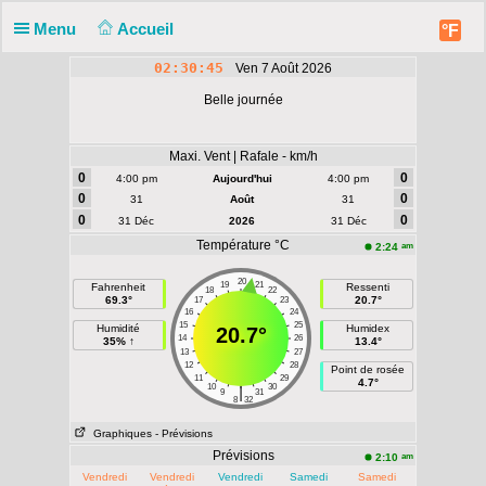
Menu
Accueil
°F
02:30:45
Ven 7 Août 2026
Belle journée
Maxi. Vent | Rafale - km/h
0
0
4:00 pm
Aujourd'hui
4:00 pm
0
0
31
Août
31
0
0
31 Déc
2026
31 Déc
Température °C
am
2:24
20
19
21
Fahrenheit
Ressenti
18
22
69.3°
20.7°
17
23
16
24
15
25
Humidité
Humidex
20.7°
14
26
35% ↑
13.4°
13
27
12
28
Point de rosée
11
29
4.7°
10
30
|
9
31
8
32
Graphiques
- Prévisions
Prévisions
am
2:10
Vendredi
Vendredi
Vendredi
Samedi
Samedi