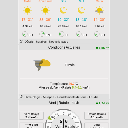
Matin
Après midi
Soir
Nuit
Matin
17
31°
33
36°
19
32°
13
18°
14
30°
-
-
-
-
-
4.3
10.4
23.8
10.1
7.6
km/h
km/h
km/h
km/h
km/h
SO
ENE
O
SO
SO
Détails
- horaires
- Nouvelle page
Conditions Actuelles
am
1:56
Fumée
Température
20.7
°C
Vitesse du Vent -Rafale
5.4-6.1
km/h
Climatologie
- Aéroport
- Tremblements de terre
- Foudre
Vent | Rafale - km/h
am
2:24
N
Vent (Moy.)
Rafale (Maxi.)
NNO
NNE
5.4 km/h
NO
NE
6.1 km/h
5
6
ONO
ENE
1 Bft
Vent
Vent
Rafale
O
E