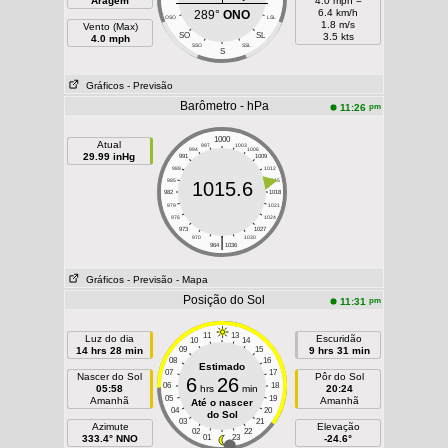
Aragem
4.0 mph =
6.4 km/h
289°
ONO
OSO
LSL
1.8 m/s
Vento (Max)
SO
SL
3.5 kts
4.0 mph
SSO
SSL
S
Gráficos
- Previsão
Barômetro - hPa
pm
11:26
1000
Atual
997
1003
994
1006
29.99 inHg
991
1009
988
1012
985
1015
1015.6
982
1018
979
1021
976
1024
973
1027
|
970
1030
964
1036
Gráficos
- Previsão
- Mapa
Posição do Sol
pm
11:31
11
13
Luz do dia
Escuridão
10
14
14 hrs 28 min
09
15
9 hrs 31 min
08
16
Estimado
07
17
Nascer do Sol
Pôr do Sol
6
26
06
18
05:58
hrs
min
20:24
05
19
Amanhã
Amanhã
Até o nascer
04
20
do Sol
03
21
Azimute
Elevação
02
22
333.4° NNO
01
23
-24.6°