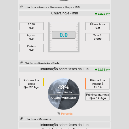
Info Lua
- Aurora
- Meteoros
- Mapa
- ISS
Chuva hoje - mm
pm
11:26
2026
Última hora
0.0
0.0
0.0
Agosto
Taxa/h
0.0
0.000
Ontem
0.0
Gráficos
- Previsão
- Radar
Informação sobre fases da Lua
pm
11:31
Próxima lua
Pôr da Lua
cheia
Amanhã
48%
Qui 27 Ago
15:14
Luminância
Próxima lua nova
Quarto minguante
Qua 12 Ago
Perseids
Info Lua
- Meteoros
Informação sobre fases da Lua