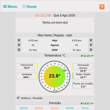
Menu
Home
°F
23:31:50
Qua 5 Ago 2026
Tenha um bom dia!
Max Vento | Rajada - mph
0
0
4:00 pm
Hoje
4:00 pm
0
0
31
Agosto
31
0
0
31 Dez
2026
31 Dez
Temperatura °C
pm
11:26
20
19
21
Fahrenheit
Sensação
18
22
75.0°
térmica
17
23
16
24
23.9°
15
25
Umidade
Bulbo Úmido
23.9°
14
26
26% ↑
14.7°
13
27
12
28
Ponto de orvalho
11
29
3.2°
10
30
|
9
31
8
32
Gráficos
- Previsão
Previsão
pm
10:57
Quinta
Quinta
Quinta
Quinta
Sexta