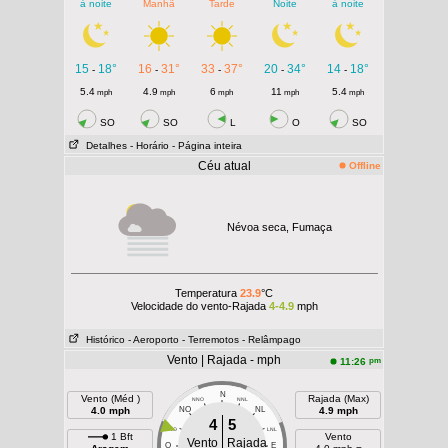
à noite
Manhã
Tarde
Noite
à noite
15
18°
16
31°
33
37°
20
34°
14
18°
-
-
-
-
-
5.4
4.9
6
11
5.4
mph
mph
mph
mph
mph
SO
SO
L
O
SO
Detalhes
- Horário
- Página inteira
Céu atual
Offline
Névoa seca, Fumaça
Temperatura
23.9
°C
Velocidade do vento-Rajada
4-4.9
mph
Histórico
- Aeroporto
- Terremotos
- Relâmpago
Vento | Rajada - mph
pm
11:26
N
Vento (Méd )
Rajada (Max)
NNO
NNL
4.0 mph
NO
NL
4.9 mph
4
5
ONO
LNL
1 Bft
Vento
Vento
Rajada
O
E