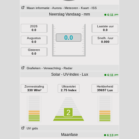
Maan informatie
- Aurora
- Meteoren
- Kaart
- ISS
Neerslag Vandaag - mm
pm
6:11
2026
Laatste uur
0.0
0.0
0.0
Augustus
Snelh. /uur
0.0
0.000
Gisteren
0.0
Grafieken
- Verwachting
- Radar
Solar - UV-Index - Lux
pm
6:11
Zonnestraling
Ultraviolet
Herlderheid
330 W/m²
2.75 Index
39697 Lux
2
UV gids
Maanfase
pm
6:13