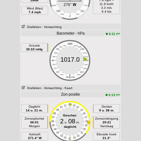
Zwak
7.4 mph =
11.9 km/h
276°
W
WZW
OZO
3.3 m/s
Wind (Max)
ZW
ZO
6.4 kts
7.4 mph
ZZW
ZZO
Z
Grafieken
- Verwachting
Barometer - hPa
pm
6:11
1000
Actuele
997
1003
994
1006
30.03 inHg
991
1009
988
1012
985
1015
1017.0
982
1018
979
1021
976
1024
973
1027
|
970
1030
964
1036
Grafieken
- Verwachting
- Kaart
Zon positie
pm
6:13
11
13
Daglicht
Donker
10
14
14 u. 21 m.
09
15
9 u. 38 m.
08
16
Geschat:
07
17
Zonsopkomst
Zonsondergang
2
08
06
18
06:01
u.
m.
20:21
05
19
Morgen
Vandaag
daglicht
04
20
03
21
Azimuth
Elevatie hoek
02
22
271.4° W
01
23
21.3°