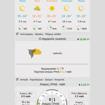
Νύχτα
Πρωί
Απόγευμα
Απόγευμα
Νύχτα
55
64°
58
85°
88
93°
64
84°
53
62°
-
-
-
-
-
5.4
4.7
6.7
18.1
5.8
mph
mph
mph
mph
mph
ND
ND
AVA
VVD
NND
Λεπτομέριες
- Ωριαίος
- Πλήρης σελίδα
Ο σημερινός ουρανός
am
12:56
καπνός
θερμοκρασία
68.7
°F
Ταχύτητα ανέμου-Ριπή
0-1.3
mph
Ιστορία
- Aεροδρόμιο
- Σεισμοί
- Αστραπή
Ανεμος | Ριπή - mph
am
1:12
V
Ανεμος (Μ.)
Ριπή (Μέγιστη)
VVD
VVA
0.0 mph
VD
VA
1.3 mph
0
1
DVD
AVA
0 Bft
Ανεμος
Ανεμος
Ριπή
D
E