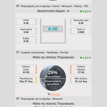
Πληροφορίες για το φεγγάρι
- Αυrora
- Μετεωροί
- Χάρτης
- ISS
Βροχόπτωση σήμερα - in
am
1:12
2026
Τελευταία ώρα
0.00
0.00
0.00
Αύγουστος
Τιμή/ ω
0.00
0.000
Εχθές
0.00
Γραφικές παραστάσεις
- Πρόβλεψη
- Ραντάρ
Φάση της σελήνης Πληροφορίες
am
1:14
Σελήνη
Σελήνη
αύριο
σήμερα
25%
01:52
17:42
Φωτεινότητα
Πανσέληνος
Νέα Σελήνη
Εξαφανισμένη
Πέμ 27 Αυγ
Τετ 12 Αυγ
ημισέληνο
Perseids
Πληροφορίες για το φεγγάρι
- Μετεωροί
Φάση της σελήνης Πληροφορίες