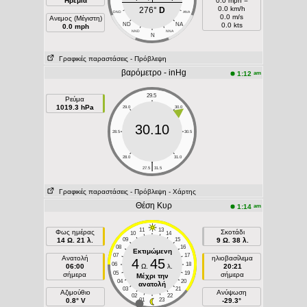
Ηρεμία
0.0 mph =
0.0 km/h
276°
D
DND
ANA
0.0 m/s
Ανεμος (Μέγιστη)
ND
NA
0.0 kts
0.0 mph
NND
NNA
N
Γραφικές παραστάσεις
- Πρόβλεψη
βαρόμετρο - inHg
am
1:12
29.5
Ρεύμα
1019.3 hPa
29.0
30.0
30.10
28.5
30.5
28.0
31.0
|
27.5
31.5
Γραφικές παραστάσεις
- Πρόβλεψη
- Χάρτης
Θέση Κυρ
am
1:14
11
13
Φως ημέρας
Σκοτάδι
10
14
14 Ω. 21 λ.
09
15
9 Ω. 38 λ.
08
16
Εκτιμώμενη
07
17
Ανατολή
ηλιοβασίλεμα
4
45
06
18
06:00
Ω.
λ.
20:21
05
19
σήμερα
σήμερα
Μέχρι την
04
20
ανατολή
03
21
Aζιμούθιο
Ανύψωση
02
22
0.8° V
01
23
-29.3°