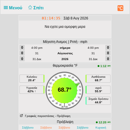
Μενού
Σπίτι
°C
01:14:35
Σάβ 8 Αυγ 2026
Να εχετε μια ομορφη μερα
Μέγιστη Ανεμος | Ριπή - mph
0
0
4:00 pm
σήμερα
4:00 pm
0
0
31
Αύγουστος
31
0
0
31 Δεκ
2026
31 Δεκ
θερμοκρασία °F
am
1:12
60
58
62
Κελσίου
Αισθάνεται
56
64
20.4°
68.7°
54
66
52
68
50
70
Υγρασία
υγρό
68.7°
48
72
42% ↑
55.9°
46
74
44
76
Σημείο δρόσου
42
78
44.8°
40
80
|
38
82
36
84
Γραφικές παραστάσεις
- Πρόβλεψη
Πρόβλεψη
am
12:20
Σάββατο
Σάββατο
Σάββατο
Σάββατο
Κυριακή