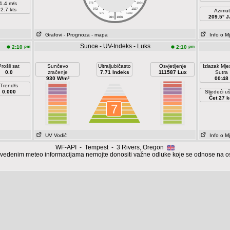
1.4 m/s
976
1024
2.7 kts
973
1027
Azimut
|
970
1030
209.5° J
964
1036
Grafovi
- Prognoza
- mapa
Info o M
Sunce - UV-Indeks - Luks
pm
pm
2:10
2:10
Prošli sat
Sunčevo
Ultraljubičasto
Osvjetljenje
Izlazak Mj
0.0
zračenje
7.71 Indeks
111587 Lux
Sutra
930 W/m²
00:48
Trend/s
0.000
Sljedeći u
Čet 27 k
7
UV Vodič
Info o M
WF-API - Tempest - 3 Rivers, Oregon
vedenim meteo informacijama nemojte donositi važne odluke koje se odnose na oso