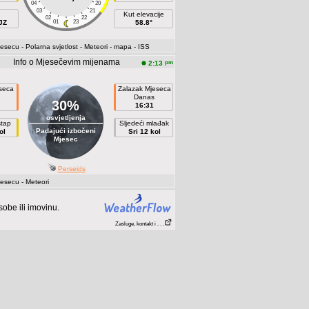
04
20
03
21
Kut elevacije
02
22
JZ
01
23
58.8°
jesecu
- Polarna svjetlost
- Meteori
- mapa
- ISS
Info o Mjesečevim mijenama
pm
2:13
eseca
Zalazak Mjeseca
Danas
30%
16:31
osvjetljenja
štap
Sljedeći mlađak
Padajući izbočeni
ol
Sri 12 kol
Mjesec
Perseids
jesecu
- Meteori
be ili imovinu.
Zasluge, kontakt i . . .