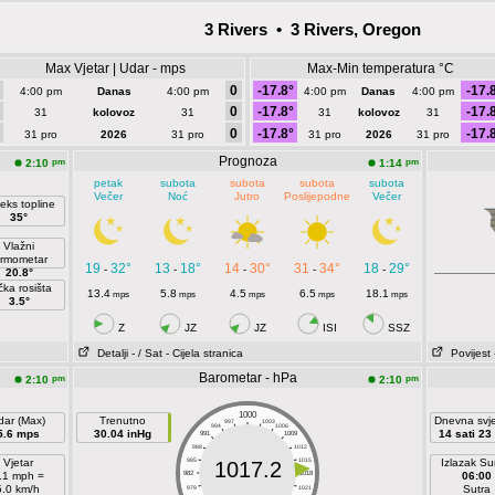
3 Rivers • 3 Rivers, Oregon
Max Vjetar | Udar - mps
Max-Min temperatura °C
0
-17.8°
-17.
4:00 pm
Danas
4:00 pm
4:00 pm
Danas
4:00 pm
0
-17.8°
-17.
31
kolovoz
31
31
kolovoz
31
0
-17.8°
-17.
31 pro
2026
31 pro
31 pro
2026
31 pro
Prognoza
pm
pm
2:10
1:14
petak
subota
subota
subota
subota
Večer
Noć
Jutro
Poslijepodne
Večer
eks topline
35°
Vlažni
ermometar
19
32°
13
18°
14
30°
31
34°
18
29°
-
-
-
-
-
20.8°
čka rosišta
13.4
5.8
4.5
6.5
18.1
mps
mps
mps
mps
mps
3.5°
Z
JZ
JZ
ISI
SSZ
Detalji
- / Sat
- Cijela stranica
Povijest
Barometar - hPa
pm
pm
2:10
2:10
1000
dar (Max)
Trenutno
Dnevna svje
997
1003
994
1006
5.6 mps
30.04 inHg
14 sati 23
991
1009
988
1012
Vjetar
985
1015
Izlazak S
1017.2
.1 mph =
982
1018
06:00
5.0 km/h
Sutra
979
1021