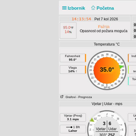
Izbornik
Početna
14:13:54
Pet 7 kol 2026
0
Pažnja
95.0
°F
0
Opasnost od požara moguća
14
%
0
Temperatura °C
30
29
31
Fahrenheit
Ind
28
32
95.0°
27
33
26
34
25
35
Vlaga
35.0°
24
36
14% ↑
t
23
37
22
38
To
21
39
20
40
|
19
41
18
42
Grafovi
- Prognoza
Vjetar | Udar - mps
J
Vjetar (Prosj)
U
SSZ
SSI
3.1 mps
SZ
SI
3
6
ZSZ
ISI
1 Bft
Vjetar
Udar
Z
E
Lahor
3
303°
ZSZ
ZJZ
IJI