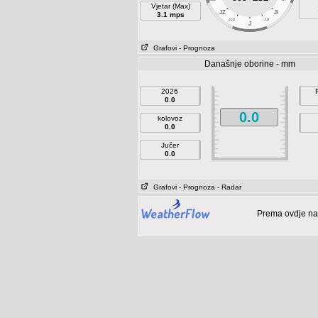
Vjetar (Max)
JZ
JI
3.1 mps
JJZ
JJI
J
Grafovi
- Prognoza
Današnje oborine - mm
2026
0.0
0.0
kolovoz
0.0
Jučer
0.0
Grafovi
- Prognoza
- Radar
Prema ovdje na