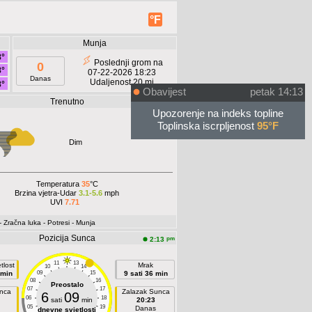
°F
Munja
8°
Poslednji grom na
0
8°
07-22-2026 18:23
Danas
Udaljenost 20 mi
8°
Obavijest
petak 14:13
Trenutno
pm
1:56
Upozorenje na indeks topline
Toplinska iscrpljenost
95°F
Dim
Temperatura
35
°C
Brzina vjetra-Udar
3.1-5.6
mph
UVI
7.71
- Zračna luka
- Potresi
- Munja
Pozicija Sunca
pm
2:13
11
13
tlost
Mrak
10
14
 min
09
15
9 sati 36 min
08
16
Preostalo
07
17
unca
Zalazak Sunca
6
09
06
18
sati
min
20:23
05
19
Danas
dnevne svjetlosti