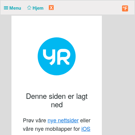
X
Menu
Hjem
°F