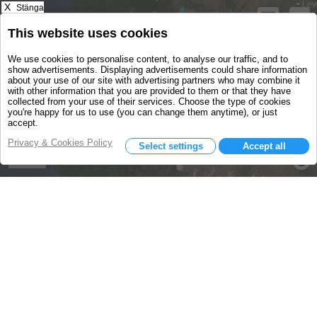
X
Stänga