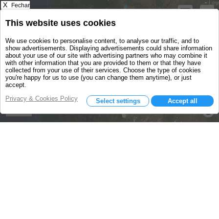
X
Fechar