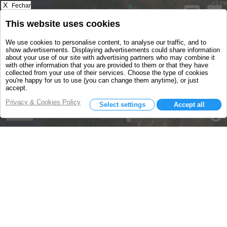
X
Fechar