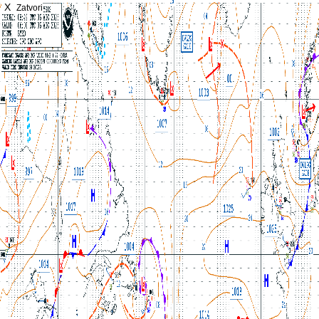
X
Zatvori