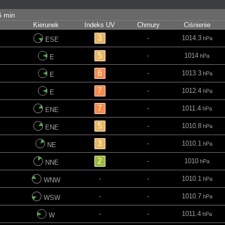
26 min
Kierunek
Indeks UV
Chmury
Ciśnienie
3
-
1014.3
hPa
ESE
5
-
1014
hPa
E
6
-
1013.3
hPa
E
7
-
1012.4
hPa
E
7
-
1011.4
hPa
ENE
5
-
1010.8
hPa
ENE
3
-
1010.1
hPa
NE
2
-
1010
hPa
NNE
-
-
1010.1
hPa
WNW
-
-
1010.7
hPa
WSW
-
-
1011.4
hPa
W