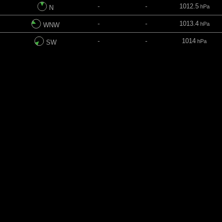
-
-
1012.5
hPa
N
-
-
1013.4
hPa
WNW
-
-
1014
hPa
SW
 min
Kierunek
Indeks UV
Chmury
Ciśnienie
-
-
1014.5
hPa
SW
-
-
1014.7
hPa
SW
-
-
1015.1
hPa
SW
-
-
1015
hPa
WSW
-
-
1015.2
hPa
WSW
-
-
1015.7
hPa
WSW
-
-
1016.1
hPa
SW
-
-
1016.4
hPa
SW
1
-
1016.8
hPa
WSW