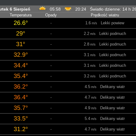
rtek 6 Sierpień
05:58
20:24 Światło dzienne: 14 h 
Temperatura
Opady
Prędkość wiatru
26.6°
-
1.6
Lekki powiew
m/s
29°
-
2.2
Lekki podmuch
m/s
31°
-
2.8
Lekki podmuch
m/s
32.9°
-
3.1
Lekki podmuch
m/s
34.4°
-
3.1
Lekki podmuch
m/s
35.4°
-
3.2
Lekki podmuch
m/s
36.2°
-
4.5
Delikany wiatr
m/s
36.4°
-
4.7
Delikany wiatr
m/s
35.7°
-
4.9
Delikany wiatr
m/s
33.5°
-
5.4
Delikany wiatr
m/s
31.2°
-
4.7
Delikany wiatr
m/s