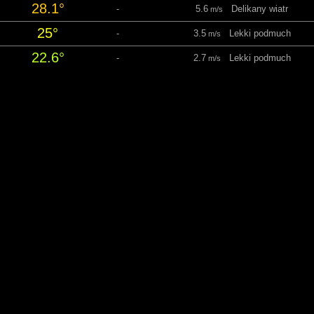
28.1°
-
5.6
Delikany wiatr
m/s
25°
-
3.5
Lekki podmuch
m/s
22.6°
-
2.7
Lekki podmuch
m/s
tek 7 Sierpień
05:59
20:23 Światło dzienne: 14 h 23
Temperatura
Opady
Prędkość wiatru
20.6°
-
2.4
Lekki podmuch
m/s
18.7°
-
1.6
Lekki powiew
m/s
17.4°
-
1.9
Lekki powiew
m/s
16°
-
1.7
Lekki powiew
m/s
14.8°
-
1.6
Lekki powiew
m/s
14.3°
-
1.5
Lekki powiew
m/s
14.4°
-
1.2
Lekki powiew
m/s
16.2°
-
1.8
Lekki powiew
m/s
20.4°
-
1.9
Lekki powiew
m/s