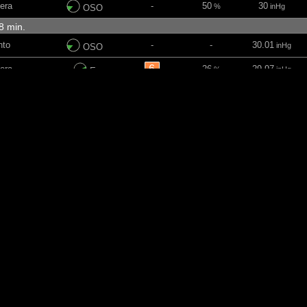
era
-
50
30
%
inHg
OSO
18 min.
nto
-
-
30.01
inHg
OSO
6
era
26
29.97
%
inHg
E
era
-
15
29.82
%
inHg
N
nto
-
-
29.94
inHg
SW
6 min.
nto
-
-
29.98
inHg
OSO
nto
-
-
29.98
inHg
E
era
-
29
29.88
%
inHg
NNE
-
30
29.99
%
inHg
SW
3 min.
to
-
-
30.03
inHg
OSO
nto
-
-
30.05
inHg
E