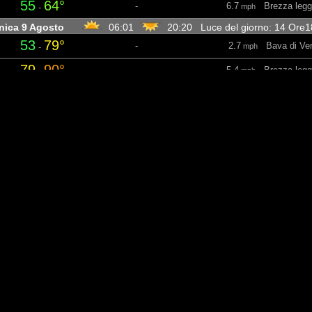
55
64°
-
6.7
Brezza legg
-
mph
ica 9 Agosto
06:01
20:20 Luce del giorno: 14 Ore
53
79°
-
2.7
Bava di Ve
-
mph
79
90°
-
5.4
Brezza legg
-
mph
66
89°
-
9.6
Brezza legg
-
mph
51
66°
-
1.8
Bava di Ve
-
mph
di 10 Agosto
06:02
20:18 Luce del giorno: 14 Ore1
50
78°
-
1.3
Bava di Ve
-
mph
78
89°
-
3.1
Bava di Ve
-
mph
67
88°
-
11.6
Brezza legg
-
mph
53
67°
-
0.9
Calmo
-
mph
edì 11 Agosto
06:03
20:17 Luce del giorno: 14 Ore1
51
79°
-
2
Bava di Ven
-
mph
79
90°
-
3.6
Bava di Ve
-
mph