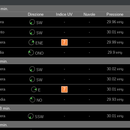
3 min.
Direzione
Indice UV
Nuvole
Pressione
ra
-
-
29.96
inHg
SW
nto
-
-
30.01
inHg
SW
7
era
-
29.99
inHg
ENE
ia
-
-
29.9
inHg
ONO
 min.
era
-
-
30.02
inHg
SW
era
-
-
30.02
inHg
SW
7
era
-
30.01
inHg
E
dia
-
-
29.93
inHg
NO
18 min.
era
-
-
30.01
inHg
SSW
 min.