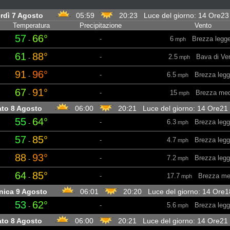
rdì 7 Agosto
05:59
20:23 Luce del giorno: 14 Ore2
Temperatura
Precipitazione
Vento
57
66°
-
6
Brezza legge
-
mph
61
88°
-
2.5
Bava di Ve
-
mph
91
96°
-
6.5
Brezza legg
-
mph
67
91°
-
15
Brezza med
-
mph
ato 8 Agosto
06:00
20:21 Luce del giorno: 14 Ore21
55
64°
-
6.3
Brezza legg
-
mph
57
85°
-
4.7
Brezza legg
-
mph
88
93°
-
7.2
Brezza legg
-
mph
64
85°
-
17.7
Brezza me
-
mph
ica 9 Agosto
06:01
20:20 Luce del giorno: 14 Ore
53
62°
-
5.6
Brezza legg
-
mph
ato 8 Agosto
06:00
20:21 Luce del giorno: 14 Ore21