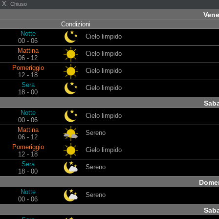
X
Chiuso
Vene
Condizioni
Notte
Cielo limpido
00 - 06
Mattina
Cielo limpido
06 - 12
Pomeriggio
Cielo limpido
12 - 18
Sera
Cielo limpido
18 - 00
Sab
Notte
Cielo limpido
00 - 06
Mattina
Sereno
06 - 12
Pomeriggio
Cielo limpido
12 - 18
Sera
Sereno
18 - 00
Domen
Notte
Sereno
00 - 06
Sab