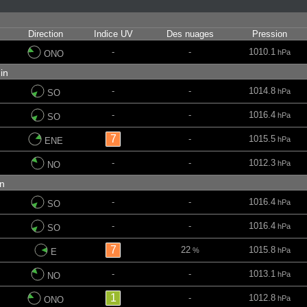
in
Direction
Indice UV
Des nuages
Pression
-
-
1010.1
hPa
ONO
min
-
-
1014.8
hPa
SO
-
-
1016.4
hPa
SO
7
-
1015.5
hPa
ENE
-
-
1012.3
hPa
NO
min
-
-
1016.4
hPa
SO
-
-
1016.4
hPa
SO
7
22
1015.8
%
hPa
E
-
-
1013.1
hPa
NO
1
-
1012.8
hPa
ONO