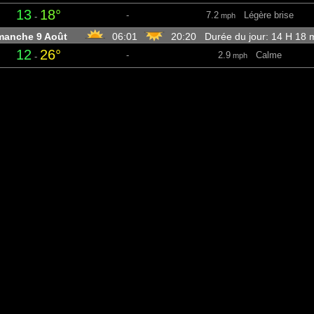
13
18°
-
7.2
Légère brise
-
mph
manche 9 Août
06:01
20:20 Durée du jour: 14 H 18
12
26°
-
2.9
Calme
-
mph
26
33°
-
2.7
Calme
-
mph
20
32°
-
10.5
Petite brise
-
mph
12
20°
-
1.3
Calme
-
mph
undi 10 Août
06:02
20:18 Durée du jour: 14 H 16 m
11
26°
-
1.8
Calme
-
mph
26
33°
-
3.1
Calme
-
mph
20
32°
-
12.3
Petite brise
-
mph
12
20°
-
1.3
Calme
-
mph
ardi 11 Août
06:03
20:17 Durée du jour: 14 H 13 m
12
26°
-
2
Calme
-
mph
26
32°
-
3.8
Calme
-
mph