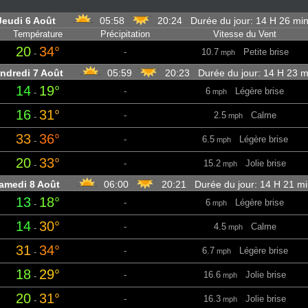
Jeudi 6 Août
05:58
20:24 Durée du jour: 14 H 26 m
Température
Précipitation
Vitesse du Vent
20
34°
-
10.7
Petite brise
-
mph
ndredi 7 Août
05:59
20:23 Durée du jour: 14 H 23 
14
19°
-
6
Légère brise
-
mph
16
31°
-
2.5
Calme
-
mph
33
36°
-
6.5
Légère brise
-
mph
20
33°
-
15.2
Jolie brise
-
mph
amedi 8 Août
06:00
20:21 Durée du jour: 14 H 21 
13
18°
-
6
Légère brise
-
mph
14
30°
-
4.5
Calme
-
mph
31
34°
-
6.7
Légère brise
-
mph
18
29°
-
16.6
Jolie brise
-
mph
20
31°
-
16.3
Jolie brise
-
mph