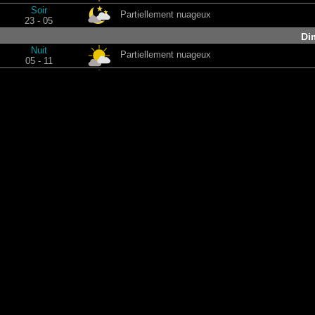
Soir
Partiellement nuageux
23 - 05
Di
Nuit
Partiellement nuageux
05 - 11
Matin
Ciel clair
11 - 17
Après midi
Partiellement nuageux
17 - 23
Soir
Ciel clair
23 - 05
L
Nuit
Partiellement nuageux
05 - 11
Matin
Il fait beau
11 - 17
Après midi
Ciel clair
17 - 23
Soir
Il fait beau
23 - 05
M
Nuit
Nuageux
05 - 11
Matin
Ciel clair
11 - 17