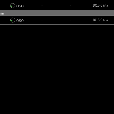
-
-
1015.6
hPa
OSO
 min
-
-
1015.9
hPa
OSO
-
-
1014.3
hPa
E
-
50
1009.5
%
hPa
N
-
-
1013.3
hPa
SSO
in
-
70
1014.8
%
hPa
OSO
-
24
1014.5
%
hPa
E
-
-
1011
hPa
N
-
14
1014.8
%
hPa
SO
in
-
94
1016.5
%
hPa
OSO
-
-
1016.9
hPa
E