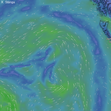
X
Stänga