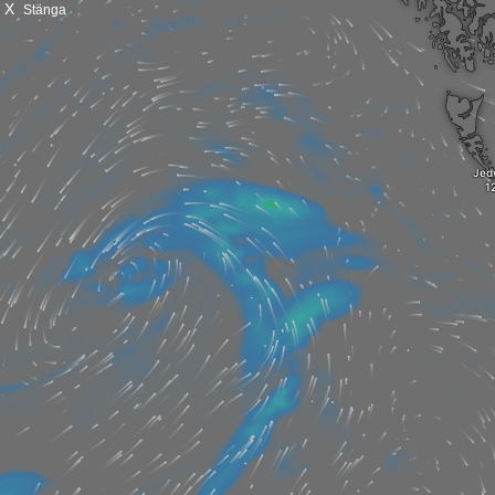
X
Stänga